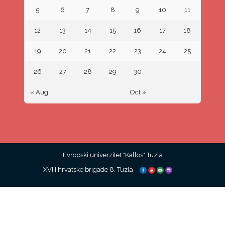
5
6
7
8
9
10
11
12
13
14
15
16
17
18
19
20
21
22
23
24
25
26
27
28
29
30
« Aug
Oct »
Evropski univerzitet "Kallos" Tuzla
XVIII hrvatske brigade 8, Tuzla