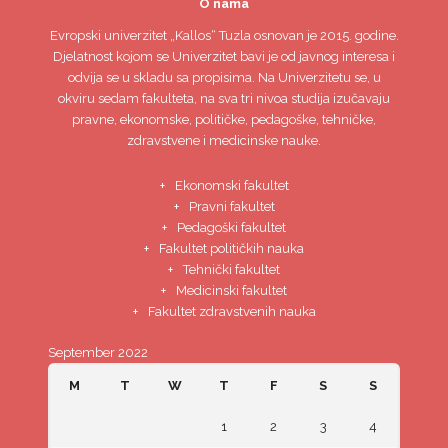
O nama
Evropski univerzitet
„Kallos“ Tuzla
osnovan je 2015. godine.
Djelatnost kojom se Univerzitet bavi je od javnog interesa i
odvija se u skladu sa propisima. Na Univerzitetu se, u
okviru sedam fakulteta, na sva tri nivoa studija izučavaju
pravne, ekonomske, političke, pedagoške, tehničke,
zdravstvene i medicinske nauke.
Ekonomski fakultet
Pravni fakultet
Pedagoški fakultet
Fakultet političkih nauka
Tehnički fakultet
Medicinski fakultet
Fakultet zdravstvenih nauka
September 2022
M
T
W
T
F
S
S
1
2
3
4