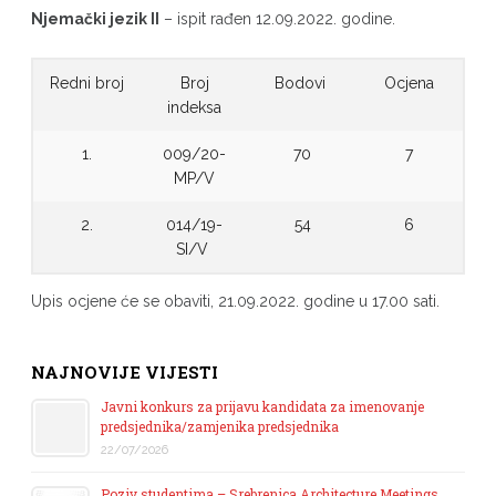
Njemački jezik II
– ispit rađen 12.09.2022. godine.
Redni broj
Broj
Bodovi
Ocjena
indeksa
1.
009/20-
70
7
MP/V
2.
014/19-
54
6
SI/V
Upis ocjene će se obaviti, 21.09.2022. godine u 17.00 sati.
NAJNOVIJE VIJESTI
Javni konkurs za prijavu kandidata za imenovanje
predsjednika/zamjenika predsjednika
22/07/2026
Poziv studentima – Srebrenica Architecture Meetings