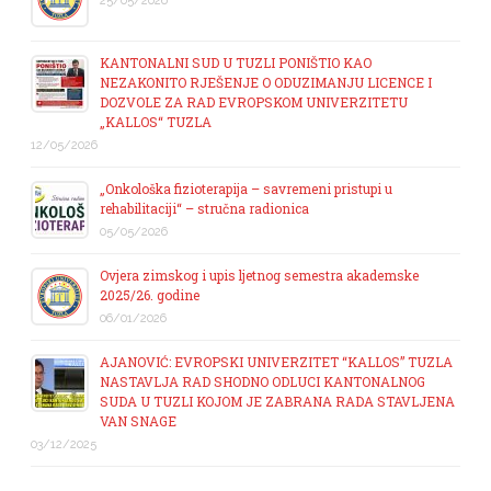
25/05/2026
KANTONALNI SUD U TUZLI PONIŠTIO KAO
NEZAKONITO RJEŠENJE O ODUZIMANJU LICENCE I
DOZVOLE ZA RAD EVROPSKOM UNIVERZITETU
„KALLOS“ TUZLA
12/05/2026
„Onkološka fizioterapija – savremeni pristupi u
rehabilitaciji“ – stručna radionica
05/05/2026
Ovjera zimskog i upis ljetnog semestra akademske
2025/26. godine
06/01/2026
AJANOVIĆ: EVROPSKI UNIVERZITET “KALLOS” TUZLA
NASTAVLJA RAD SHODNO ODLUCI KANTONALNOG
SUDA U TUZLI KOJOM JE ZABRANA RADA STAVLJENA
VAN SNAGE
03/12/2025