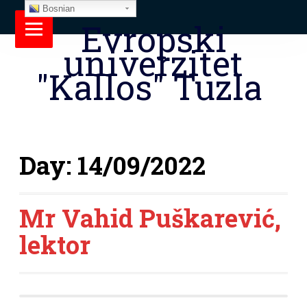
Bosnian
Evropski
univerzitet
"Kallos" Tuzla
Day:
14/09/2022
Mr Vahid Puškarević,
lektor