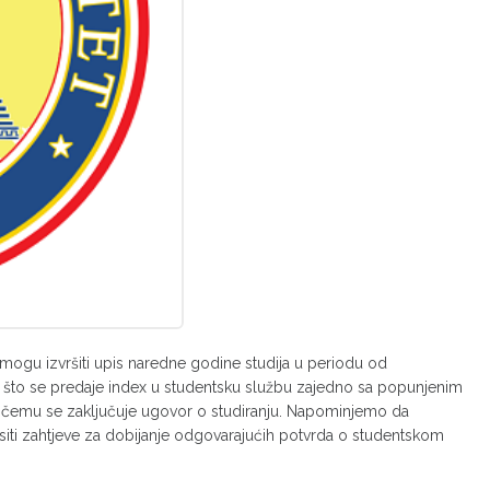
ja mogu izvršiti upis naredne godine studija u periodu od
o što se predaje index u studentsku službu zajedno sa popunjenim
ri čemu se zaključuje ugovor o studiranju. Napominjemo da
ti zahtjeve za dobijanje odgovarajućih potvrda o studentskom