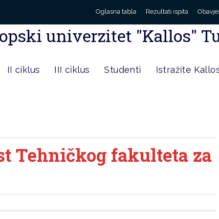
Oglasna tabla
Rezultati ispita
Obavje
opski univerzitet "Kallos" T
II ciklus
III ciklus
Studenti
Istražite Kallo
st Tehničkog fakulteta za
e