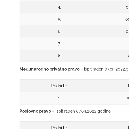
4.
0
5.
0
6.
0
7.
8.
Međunarodno privatno pravo
– ispit rađen 07.09.2022.g
Redni br.
1.
0
Poslovno pravo
– ispit rađen 07.09.2022.godine.
Redni br.