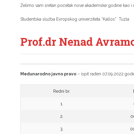
Želimo vam sretan početak nove akademske godine kao i
Studentska služba Evropskog univerziteta “Kallos” Tuzla
Prof.dr Nenad Avram
Međunarodno javno pravo
– ispit rađen 07.09.2022.godi
Redni br.
1.
2.
0
3.
0