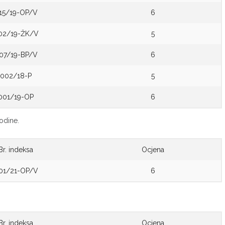
15/19-OP/V
6
02/19-ŽK/V
5
07/19-BP/V
6
002/18-P
5
001/19-OP
6
odine.
Br. indeksa
Ocjena
01/21-OP/V
6
Br. indeksa
Ocjena