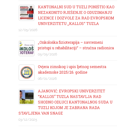
KANTONALNI SUD U TUZLI PONIŠTIO KAO
NEZAKONITO RJEŠENJE O ODUZIMANJU
LICENCE I DOZVOLE ZA RAD EVROPSKOM
UNIVERZITETU „KALLOS“ TUZLA
12/05/2026
„Onkološka fizioterapija – savremeni
pristupi u rehabilitaciji“ – stručna radionica
05/05/2026
Ovjera zimskog i upis ljetnog semestra
akademske 2025/26. godine
06/01/2026
AJANOVIĆ: EVROPSKI UNIVERZITET
“KALLOS” TUZLA NASTAVLJA RAD
SHODNO ODLUCI KANTONALNOG SUDA U
TUZLI KOJOM JE ZABRANA RADA
STAVLJENA VAN SNAGE
03/12/2025