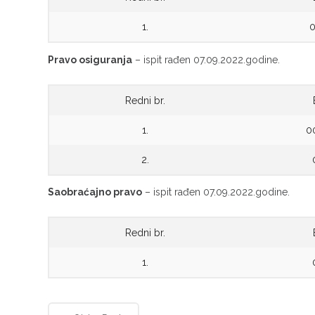
1.
Pravo osiguranja
– ispit rađen 07.09.2022.godine.
Redni br.
1.
0
2.
Saobraćajno pravo
– ispit rađen 07.09.2022.godine.
Redni br.
1.
Post navigation