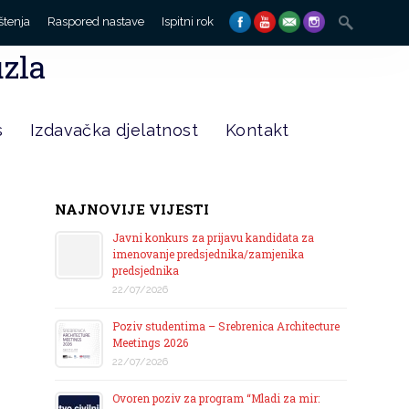
Search
štenja
Raspored nastave
Ispitni rok
for:
uzla
s
Izdavačka djelatnost
Kontakt
NAJNOVIJE VIJESTI
Javni konkurs za prijavu kandidata za
imenovanje predsjednika/zamjenika
predsjednika
22/07/2026
Poziv studentima – Srebrenica Architecture
Meetings 2026
22/07/2026
Ovoren poziv za program “Mladi za mir: