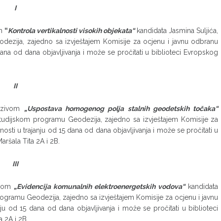
I
om
“
Kontrola vertikalnosti visokih objekata“
kandidata Jasmina Suljića,
odezija, zajedno sa izvještajem Komisije za ocjenu i javnu odbranu
 dana od dana objavljivanja i može se pročitati u biblioteci Evropskog
II
nazivom
„Uspostava homogenog polja stalnih geodetskih točaka“
 studijskom programu Geodezija, zajedno sa izvještajem Komisije za
nosti u trajanju od 15 dana od dana objavljivanja i može se pročitati u
aršala Tita 2A i 2B.
III
ivom
„Evidencija komunalnih elektroenergetskih vodova“
kandidata
rogramu Geodezija, zajedno sa izvještajem Komisije za ocjenu i javnu
nju od 15 dana od dana objavljivanja i može se pročitati u biblioteci
a 2A i 2B.