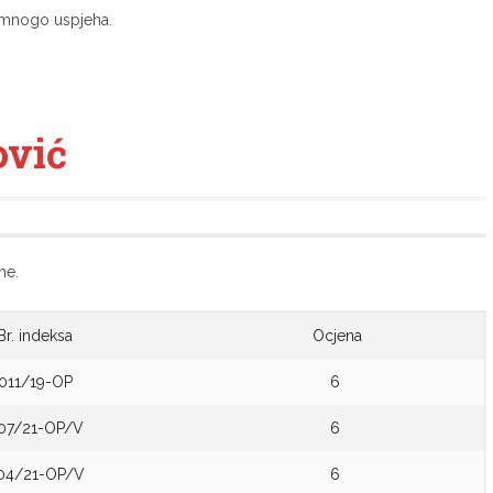
 mnogo uspjeha.
ović
ne.
Br. indeksa
Ocjena
011/19-OP
6
07/21-OP/V
6
04/21-OP/V
6