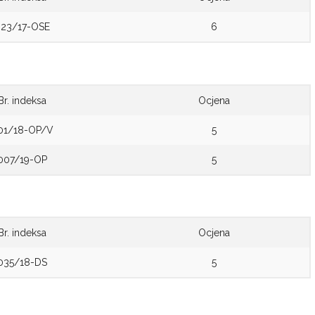
023/17-OSE
6
Br. indeksa
Ocjena
01/18-OP/V
5
007/19-OP
5
Br. indeksa
Ocjena
035/18-DS
5