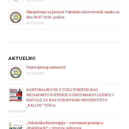
10/07/2026
Obavještenje za javnost Fakulteta zdravstvenih nauka za
dan 08.07.2026. godine
08/07/2026
AKTUELNO
Ovjera ljetnog semestra!
25/05/2026
KANTONALNI SUD U TUZLI PONIŠTIO KAO
NEZAKONITO RJEŠENJE O ODUZIMANJU LICENCE I
DOZVOLE ZA RAD EVROPSKOM UNIVERZITETU
„KALLOS“ TUZLA
12/05/2026
„Onkološka fizioterapija – savremeni pristupi u
rehabilitaciji“ – stručna radionica