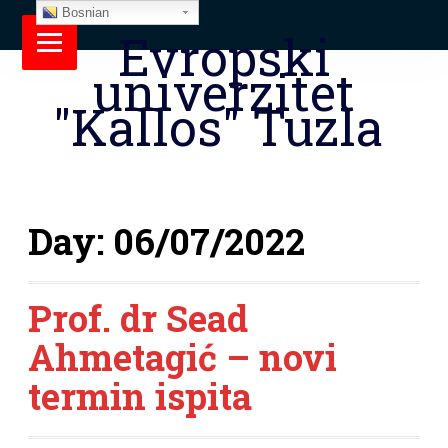
Bosnian
Evropski
univerzitet
"Kallos" Tuzla
Day:
06/07/2022
Prof. dr Sead
Ahmetagić – novi
termin ispita