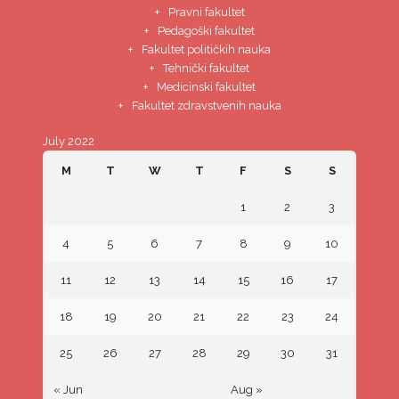
Pravni fakultet
Pedagoški fakultet
Fakultet političkih nauka
Tehnički fakultet
Medicinski fakultet
Fakultet zdravstvenih nauka
July 2022
M
T
W
T
F
S
S
1
2
3
4
5
6
7
8
9
10
11
12
13
14
15
16
17
18
19
20
21
22
23
24
25
26
27
28
29
30
31
« Jun
Aug »