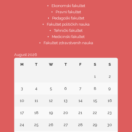
Ekonomski fakultet
Pravni fakultet
Pedagoški fakultet
Fakultet političkih nauka
Tehnički fakultet
Medicinski fakultet
Fakultet zdravstvenih nauka
August 2026
M
T
W
T
F
S
S
1
2
3
4
5
6
7
8
9
10
11
12
13
14
15
16
17
18
19
20
21
22
23
24
25
26
27
28
29
30