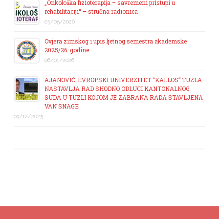
„Onkološka fizioterapija – savremeni pristupi u
rehabilitaciji“ – stručna radionica
05/05/2026
Ovjera zimskog i upis ljetnog semestra akademske
2025/26. godine
06/01/2026
AJANOVIĆ: EVROPSKI UNIVERZITET “KALLOS” TUZLA
NASTAVLJA RAD SHODNO ODLUCI KANTONALNOG
SUDA U TUZLI KOJOM JE ZABRANA RADA STAVLJENA
VAN SNAGE
03/12/2025