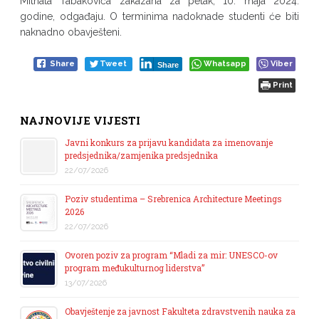
Mithata Tabakovića zakazana za petak, 10. maja 2024.
godine, odgađaju. O terminima nadoknade studenti će biti
naknadno obavješteni.
Share
Tweet
Whatsapp
Viber
Share
Print
NAJNOVIJE VIJESTI
Javni konkurs za prijavu kandidata za imenovanje
predsjednika/zamjenika predsjednika
22/07/2026
Poziv studentima – Srebrenica Architecture Meetings
2026
22/07/2026
Ovoren poziv za program “Mladi za mir: UNESCO-ov
program međukulturnog liderstva”
13/07/2026
Obavještenje za javnost Fakulteta zdravstvenih nauka za