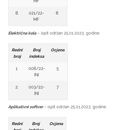
MF
8.
021/22-
8
MF
Električna kola
– ispit održan 25.01.2023. godine.
Redni
Broj
Ocjena
broj
indeksa
1.
006/22-
5
INI
2.
003/22-
7
INI
Aplikativni softver
– ispit održan 25.01.2023. godine.
Redni
Broj
Ocjena