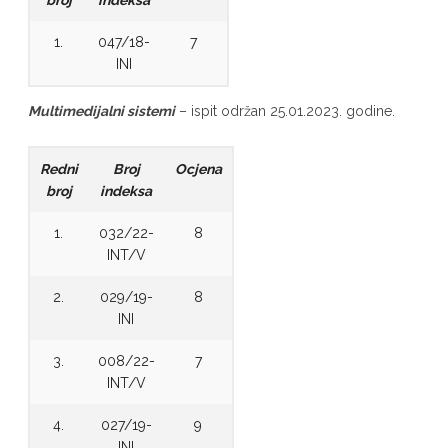
broj
indeksa
1.
047/18-
7
INI
Multimedijalni sistemi
– ispit održan 25.01.2023. godine.
Redni
Broj
Ocjena
broj
indeksa
1.
032/22-
8
INT/V
2.
029/19-
8
INI
3.
008/22-
7
INT/V
4.
027/19-
9
INI