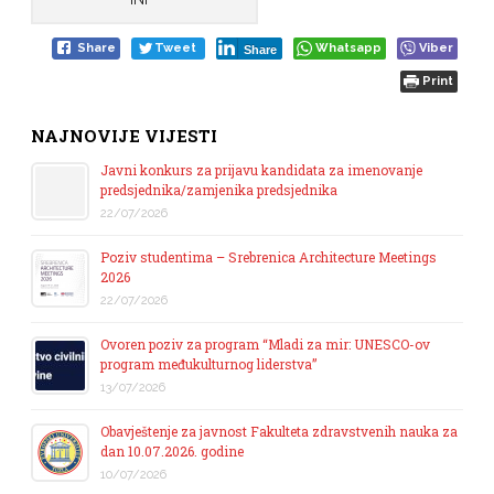
Share
Tweet
Whatsapp
Viber
Share
Print
NAJNOVIJE VIJESTI
Javni konkurs za prijavu kandidata za imenovanje
predsjednika/zamjenika predsjednika
22/07/2026
Poziv studentima – Srebrenica Architecture Meetings
2026
22/07/2026
Ovoren poziv za program “Mladi za mir: UNESCO-ov
program međukulturnog liderstva”
13/07/2026
Obavještenje za javnost Fakulteta zdravstvenih nauka za
dan 10.07.2026. godine
10/07/2026