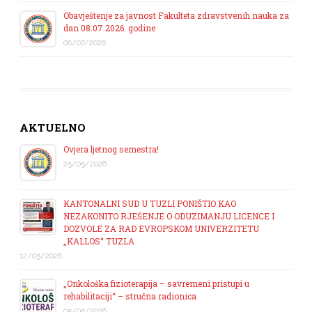
Obavještenje za javnost Fakulteta zdravstvenih nauka za
dan 08.07.2026. godine
08/07/2026
AKTUELNO
Ovjera ljetnog semestra!
25/05/2026
KANTONALNI SUD U TUZLI PONIŠTIO KAO
NEZAKONITO RJEŠENJE O ODUZIMANJU LICENCE I
DOZVOLE ZA RAD EVROPSKOM UNIVERZITETU
„KALLOS“ TUZLA
12/05/2026
„Onkološka fizioterapija – savremeni pristupi u
rehabilitaciji“ – stručna radionica
05/05/2026