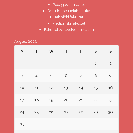
Pedagoški fakultet
Fakultet političkih nauka
Tehnički fakultet
Medicinski fakultet
Fakultet zdravstvenih nauka
August 2026
M
T
W
T
F
S
S
1
2
3
4
5
6
7
8
9
10
11
12
13
14
15
16
17
18
19
20
21
22
23
24
25
26
27
28
29
30
31