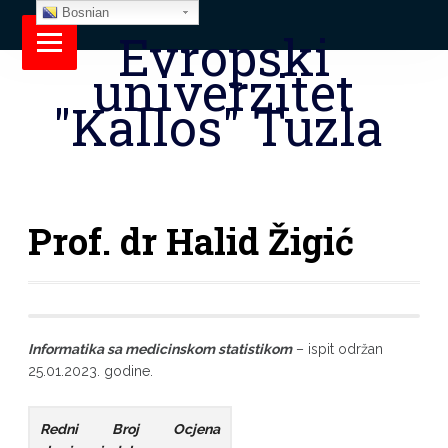
Bosnian
Evropski
univerzitet
"Kallos" Tuzla
Prof. dr Halid Žigić
Informatika sa medicinskom statistikom
– ispit održan
25.01.2023. godine.
Redni
Broj
Ocjena