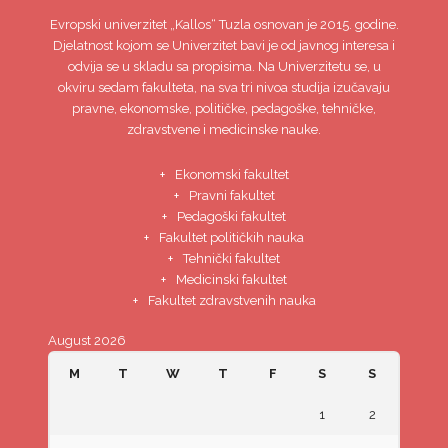
Evropski univerzitet
„Kallos“ Tuzla
osnovan je 2015. godine.
Djelatnost kojom se Univerzitet bavi je od javnog interesa i
odvija se u skladu sa propisima. Na Univerzitetu se, u
okviru sedam fakulteta, na sva tri nivoa studija izučavaju
pravne, ekonomske, političke, pedagoške, tehničke,
zdravstvene i medicinske nauke.
Ekonomski fakultet
Pravni fakultet
Pedagoški fakultet
Fakultet političkih nauka
Tehnički fakultet
Medicinski fakultet
Fakultet zdravstvenih nauka
August 2026
M
T
W
T
F
S
S
1
2