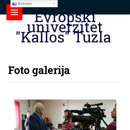
Bosnian
Evropski
univerzitet
"Kallos" Tuzla
Foto galerija