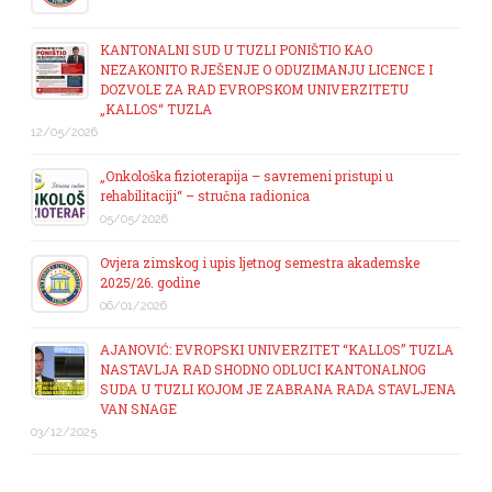
KANTONALNI SUD U TUZLI PONIŠTIO KAO
NEZAKONITO RJEŠENJE O ODUZIMANJU LICENCE I
DOZVOLE ZA RAD EVROPSKOM UNIVERZITETU
„KALLOS“ TUZLA
12/05/2026
„Onkološka fizioterapija – savremeni pristupi u
rehabilitaciji“ – stručna radionica
05/05/2026
Ovjera zimskog i upis ljetnog semestra akademske
2025/26. godine
06/01/2026
AJANOVIĆ: EVROPSKI UNIVERZITET “KALLOS” TUZLA
NASTAVLJA RAD SHODNO ODLUCI KANTONALNOG
SUDA U TUZLI KOJOM JE ZABRANA RADA STAVLJENA
VAN SNAGE
03/12/2025