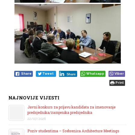
Share
Tweet
Whatsapp
Viber
Share
Print
NAJNOVIJE VIJESTI
Javni konkurs za prijavu kandidata za imenovanje
predsjednika/zamjenika predsjednika
22/07/2026
Poziv studentima – Srebrenica Architecture Meetings