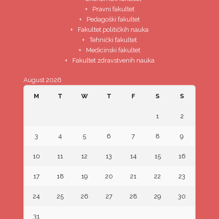
Pravni fakultet
Pedagoški fakultet
Fakultet političkih nauka
Tehnički fakultet
Medicinski fakultet
Fakultet zdravstvenih nauka
August 2026
M
T
W
T
F
S
S
1
2
3
4
5
6
7
8
9
10
11
12
13
14
15
16
17
18
19
20
21
22
23
24
25
26
27
28
29
30
31