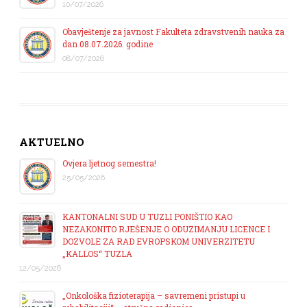
10/07/2026
Obavještenje za javnost Fakulteta zdravstvenih nauka za
dan 08.07.2026. godine
08/07/2026
AKTUELNO
Ovjera ljetnog semestra!
25/05/2026
KANTONALNI SUD U TUZLI PONIŠTIO KAO
NEZAKONITO RJEŠENJE O ODUZIMANJU LICENCE I
DOZVOLE ZA RAD EVROPSKOM UNIVERZITETU
„KALLOS“ TUZLA
12/05/2026
„Onkološka fizioterapija – savremeni pristupi u