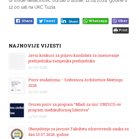
dr Enide Nevačinović održati u utorak, 12.04.2024. godine u
12.00 sati na UKC Tuzla.
Share
Tweet
Whatsapp
Viber
Share
Print
NAJNOVIJE VIJESTI
Javni konkurs za prijavu kandidata za imenovanje
predsjednika/zamjenika predsjednika
22/07/2026
Poziv studentima – Srebrenica Architecture Meetings
2026
22/07/2026
Ovoren poziv za program “Mladi za mir: UNESCO-ov
program međukulturnog liderstva”
13/07/2026
Obavještenje za javnost Fakulteta zdravstvenih nauka za
dan 10.07.2026. godine