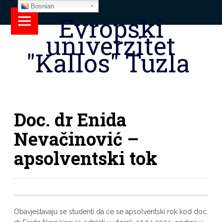
Bosnian
Evropski
univerzitet
"Kallos" Tuzla
Doc. dr Enida
Nevačinović –
apsolventski tok
Obavještavaju se studenti da će se apsolventski rok kod doc.