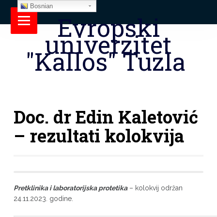
Bosnian
Evropski
univerzitet
"Kallos" Tuzla
Doc. dr Edin Kaletović
– rezultati kolokvija
Pretklinika i laboratorijska protetika
– kolokvij održan
24.11.2023. godine.