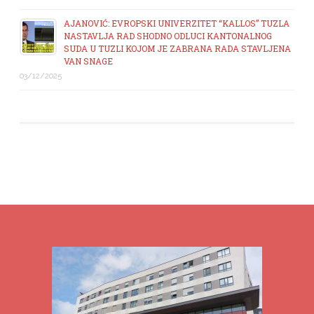
AJANOVIĆ: EVROPSKI UNIVERZITET “KALLOS” TUZLA
NASTAVLJA RAD SHODNO ODLUCI KANTONALNOG
SUDA U TUZLI KOJOM JE ZABRANA RADA STAVLJENA
VAN SNAGE
03/12/2025