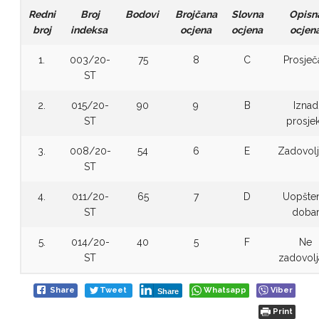
Redni
Broj
Bodovi
Brojčana
Slovna
Opisn
broj
indeksa
ocjena
ocjena
ocjen
1.
003/20-
75
8
C
Prosječ
ST
2.
015/20-
90
9
B
Iznad
ST
prosje
3.
008/20-
54
6
E
Zadovolj
ST
4.
011/20-
65
7
D
Uopšte
ST
doba
5.
014/20-
40
5
F
Ne
ST
zadovolj
Share
Tweet
Whatsapp
Viber
Share
Print