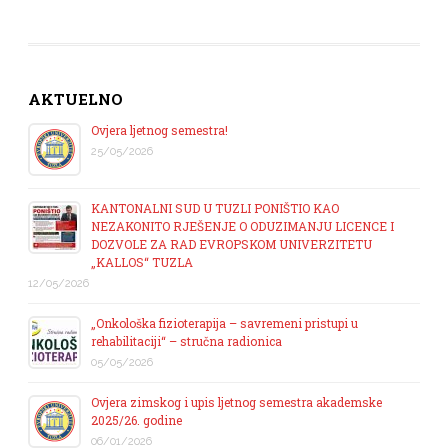
AKTUELNO
Ovjera ljetnog semestra!
25/05/2026
KANTONALNI SUD U TUZLI PONIŠTIO KAO
NEZAKONITO RJEŠENJE O ODUZIMANJU LICENCE I
DOZVOLE ZA RAD EVROPSKOM UNIVERZITETU
„KALLOS“ TUZLA
12/05/2026
„Onkološka fizioterapija – savremeni pristupi u
rehabilitaciji“ – stručna radionica
05/05/2026
Ovjera zimskog i upis ljetnog semestra akademske
2025/26. godine
06/01/2026