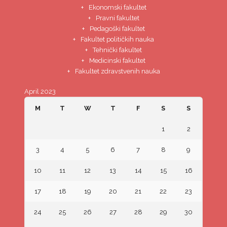
Ekonomski fakultet
Pravni fakultet
Pedagoški fakultet
Fakultet političkih nauka
Tehnički fakultet
Medicinski fakultet
Fakultet zdravstvenih nauka
April 2023
M
T
W
T
F
S
S
1
2
3
4
5
6
7
8
9
10
11
12
13
14
15
16
17
18
19
20
21
22
23
24
25
26
27
28
29
30