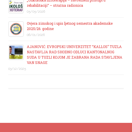
„Onkološka fizioterapija – savremeni pristupi u
rehabilitaciji“ – stručna radionica
05/05/2026
Ovjera zimskog i upis ljetnog semestra akademske
2025/26. godine
06/01/2026
AJANOVIĆ: EVROPSKI UNIVERZITET “KALLOS” TUZLA
NASTAVLJA RAD SHODNO ODLUCI KANTONALNOG
SUDA U TUZLI KOJOM JE ZABRANA RADA STAVLJENA
VAN SNAGE
03/12/2025