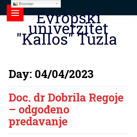
Bosnian
Evropski
univerzitet
"Kallos" Tuzla
Day:
04/04/2023
Doc. dr Dobrila Regoje
– odgođeno
predavanje