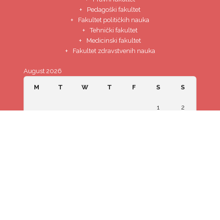
Pedagoški fakultet
Fakultet političkih nauka
Tehnički fakultet
Medicinski fakultet
Fakultet zdravstvenih nauka
August 2026
M
T
W
T
F
S
S
1
2
3
4
5
6
7
8
9
10
11
12
13
14
15
16
17
18
19
20
21
22
23
24
25
26
27
28
29
30
31