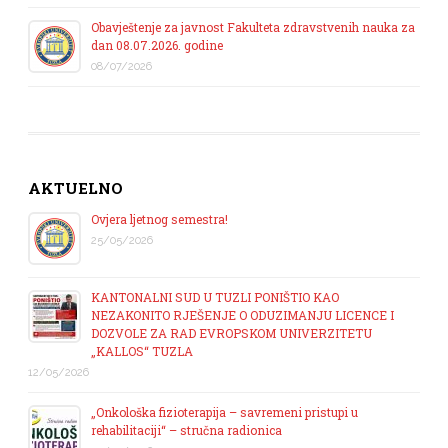
Obavještenje za javnost Fakulteta zdravstvenih nauka za
dan 08.07.2026. godine
08/07/2026
AKTUELNO
Ovjera ljetnog semestra!
25/05/2026
KANTONALNI SUD U TUZLI PONIŠTIO KAO
NEZAKONITO RJEŠENJE O ODUZIMANJU LICENCE I
DOZVOLE ZA RAD EVROPSKOM UNIVERZITETU
„KALLOS“ TUZLA
12/05/2026
„Onkološka fizioterapija – savremeni pristupi u
rehabilitaciji“ – stručna radionica