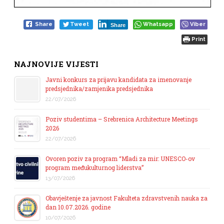
Share
Tweet
Whatsapp
Viber
Share
Print
NAJNOVIJE VIJESTI
Javni konkurs za prijavu kandidata za imenovanje
predsjednika/zamjenika predsjednika
22/07/2026
Poziv studentima – Srebrenica Architecture Meetings
2026
22/07/2026
Ovoren poziv za program “Mladi za mir: UNESCO-ov
program međukulturnog liderstva”
13/07/2026
Obavještenje za javnost Fakulteta zdravstvenih nauka za
dan 10.07.2026. godine
10/07/2026