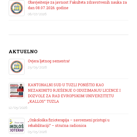
Obavještenje za javnost Fakulteta zdravstvenih nauka za
dan 08.07.2026. godine
08/07/2026
AKTUELNO
Ovjera ljetnog semestra!
25/05/2026
KANTONALNI SUD U TUZLI PONIŠTIO KAO
NEZAKONITO RJEŠENJE O ODUZIMANJU LICENCE I
DOZVOLE ZA RAD EVROPSKOM UNIVERZITETU
„KALLOS“ TUZLA
12/05/2026
„Onkološka fizioterapija – savremeni pristupi u
rehabilitaciji“ – stručna radionica
05/05/2026