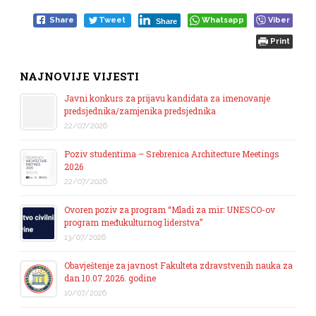
Share
Tweet
Whatsapp
Viber
Share
Print
NAJNOVIJE VIJESTI
Javni konkurs za prijavu kandidata za imenovanje
predsjednika/zamjenika predsjednika
22/07/2026
Poziv studentima – Srebrenica Architecture Meetings
2026
22/07/2026
Ovoren poziv za program “Mladi za mir: UNESCO-ov
program međukulturnog liderstva”
13/07/2026
Obavještenje za javnost Fakulteta zdravstvenih nauka za
dan 10.07.2026. godine
10/07/2026