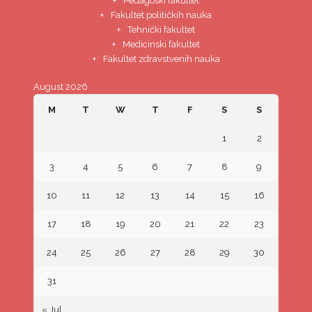
Pedagoški fakultet
Fakultet političkih nauka
Tehnički fakultet
Medicinski fakultet
Fakultet zdravstvenih nauka
August 2026
M
T
W
T
F
S
S
1
2
3
4
5
6
7
8
9
10
11
12
13
14
15
16
17
18
19
20
21
22
23
24
25
26
27
28
29
30
31
« Jul