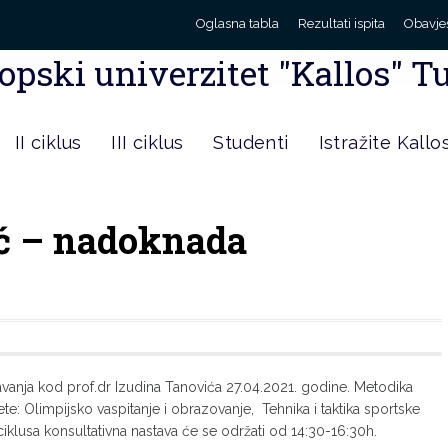
Oglasna tabla
Rezultati ispita
Obavje
opski univerzitet "Kallos" T
II ciklus
III ciklus
Studenti
Istražite Kallo
ić – nadoknada
avanja kod prof.dr Izudina Tanovića 27.04.2021. godine. Metodika
te: Olimpijsko vaspitanje i obrazovanje, Tehnika i taktika sportske
 ciklusa konsultativna nastava će se održati od 14:30-16:30h.