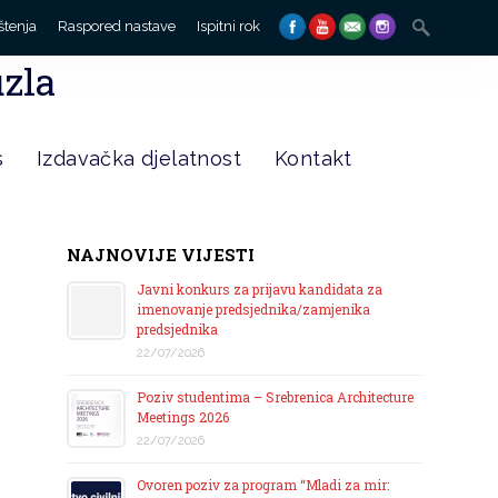
Search
štenja
Raspored nastave
Ispitni rok
for:
uzla
s
Izdavačka djelatnost
Kontakt
NAJNOVIJE VIJESTI
Javni konkurs za prijavu kandidata za
imenovanje predsjednika/zamjenika
predsjednika
22/07/2026
Poziv studentima – Srebrenica Architecture
Meetings 2026
22/07/2026
Ovoren poziv za program “Mladi za mir: