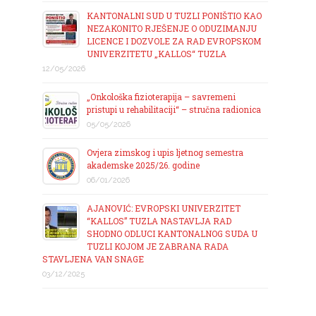
KANTONALNI SUD U TUZLI PONIŠTIO KAO
NEZAKONITO RJEŠENJE O ODUZIMANJU
LICENCE I DOZVOLE ZA RAD EVROPSKOM
UNIVERZITETU „KALLOS“ TUZLA
12/05/2026
„Onkološka fizioterapija – savremeni
pristupi u rehabilitaciji“ – stručna radionica
05/05/2026
Ovjera zimskog i upis ljetnog semestra
akademske 2025/26. godine
06/01/2026
AJANOVIĆ: EVROPSKI UNIVERZITET
“KALLOS” TUZLA NASTAVLJA RAD
SHODNO ODLUCI KANTONALNOG SUDA U
TUZLI KOJOM JE ZABRANA RADA
STAVLJENA VAN SNAGE
03/12/2025