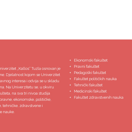
Ekonomski fakultet
Pravni fakultet
niverzitet
„Kallos“ Tuzla
osnovan je
Pedagoški fakultet
ne. Djelatnost kojom se Univerzitet
Fakultet političkih nauka
javnog interesa i odvija se u skladu
Tehnički fakultet
ma. Na Univerzitetu se, u okviru
Medicinski fakultet
lteta, na sva tri nivoa studija
Fakultet zdravstvenih nauka
pravne, ekonomske, političke,
 tehničke, zdravstvene i
e nauke.