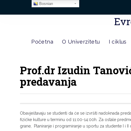
Bosnian
Evr
Početna
O Univerzitetu
I ciklus
Prof.dr Izudin Tanov
predavanja
Obavještavaju se studenti da će se izvršiti nadoknada pred
fizičke kulture u terminu od 11:00-14:00h. Za ostale predme
grane, Planiranje i programiranje u sportu za studente I i II