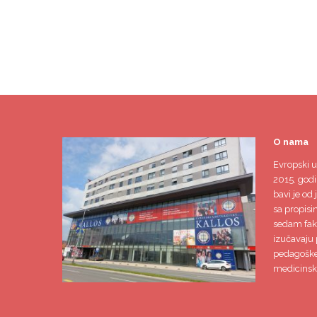
O nama
Evropski u
2015. godi
bavi je od 
sa propisi
sedam faku
izučavaju 
pedagoške,
medicinsk