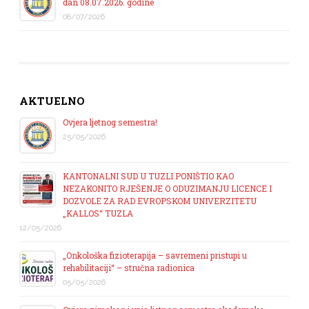
dan 08.07.2026. godine
08/07/2026
AKTUELNO
Ovjera ljetnog semestra!
25/05/2026
KANTONALNI SUD U TUZLI PONIŠTIO KAO
NEZAKONITO RJEŠENJE O ODUZIMANJU LICENCE I
DOZVOLE ZA RAD EVROPSKOM UNIVERZITETU
„KALLOS“ TUZLA
12/05/2026
„Onkološka fizioterapija – savremeni pristupi u
rehabilitaciji“ – stručna radionica
05/05/2026