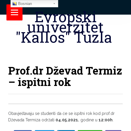
Bosnian
Evropski
univerzitet
"Kallos" Tuzla
Prof.dr Dževad Termiz
– ispitni rok
Obavještavaju se studenti da će se ispitni rok kod prof.dr
Dževada Termiza održati
04.05.2021.
godine u
12:00h
.