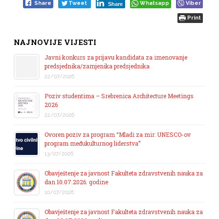
Share
Tweet
Whatsapp
Viber
Share
Print
NAJNOVIJE VIJESTI
Javni konkurs za prijavu kandidata za imenovanje
predsjednika/zamjenika predsjednika
22/07/2026
Poziv studentima – Srebrenica Architecture Meetings
2026
22/07/2026
Ovoren poziv za program “Mladi za mir: UNESCO-ov
program međukulturnog liderstva”
13/07/2026
Obavještenje za javnost Fakulteta zdravstvenih nauka za
dan 10.07.2026. godine
10/07/2026
Obavještenje za javnost Fakulteta zdravstvenih nauka za