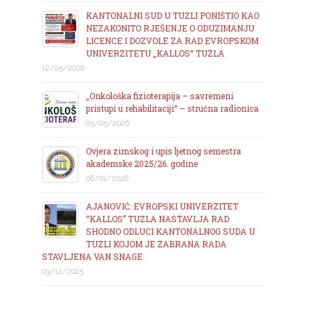
KANTONALNI SUD U TUZLI PONIŠTIO KAO
NEZAKONITO RJEŠENJE O ODUZIMANJU
LICENCE I DOZVOLE ZA RAD EVROPSKOM
UNIVERZITETU „KALLOS“ TUZLA
12/05/2026
„Onkološka fizioterapija – savremeni
pristupi u rehabilitaciji“ – stručna radionica
05/05/2026
Ovjera zimskog i upis ljetnog semestra
akademske 2025/26. godine
06/01/2026
AJANOVIĆ: EVROPSKI UNIVERZITET
“KALLOS” TUZLA NASTAVLJA RAD
SHODNO ODLUCI KANTONALNOG SUDA U
TUZLI KOJOM JE ZABRANA RADA
STAVLJENA VAN SNAGE
03/12/2025