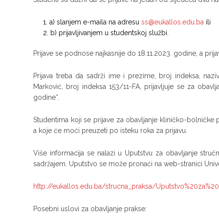
a) slanjem e-maila na adresu
ss@eukallos.edu.ba
ili
b) prijavljivanjem u studentskoj službi.
Prijave se podnose najkasnije do 18.11.2023. godine, a prija
Prijava treba da sadrži ime i prezime, broj indeksa, nazi
Marković, broj indeksa 153/11-FA, prijavljuje se za ob
godine“.
Studentima koji se prijave za obavljanje kliničko-bolničk
a koje će moći preuzeti po isteku roka za prijavu.
Više informacija se nalazi u Uputstvu za obavljanje str
sadržajem. Uputstvo se može pronaći na web-stranici Univer
http://eukallos.edu.ba/strucna_praksa/Uputstvo%20za%20
Posebni uslovi za obavljanje prakse: