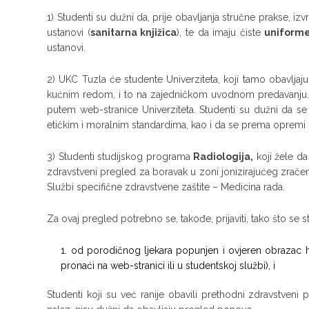
1) Studenti su dužni da, prije obavljanja stručne prakse, 
ustanovi (
sanitarna knjižica
), te da imaju čiste
uniform
ustanovi.
2) UKC Tuzla će studente Univerziteta, koji tamo obavlja
kućnim redom, i to na zajedničkom uvodnom predavanju. O
putem web-stranice Univerziteta. Studenti su dužni da se
etičkim i moralnim standardima, kao i da se prema oprem
3) Studenti studijskog programa
Radiologija,
koji žele d
zdravstveni pregled za boravak u zoni jonizirajućeg zrače
Službi specifične zdravstvene zaštite – Medicina rada.
Za ovaj pregled potrebno se, takođe, prijaviti, tako što se 
od porodičnog ljekara popunjen i ovjeren obrazac his
pronaći na web-stranici ili u studentskoj službi), i
Studenti koji su već ranije obavili prethodni zdravstveni 