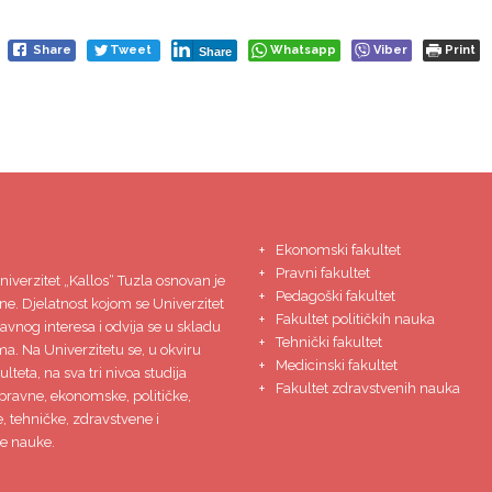
Share
Tweet
Whatsapp
Viber
Print
Share
Ekonomski fakultet
Pravni fakultet
niverzitet
„Kallos“ Tuzla
osnovan je
Pedagoški fakultet
ne. Djelatnost kojom se Univerzitet
Fakultet političkih nauka
javnog interesa i odvija se u skladu
Tehnički fakultet
ma. Na Univerzitetu se, u okviru
Medicinski fakultet
lteta, na sva tri nivoa studija
Fakultet zdravstvenih nauka
pravne, ekonomske, političke,
 tehničke, zdravstvene i
e nauke.