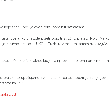
ve koje stignu poslije ovog roka, neće biti razmatrane.
v ustanove u kojoj student želi obaviti stručnu praksu. Npr: „Marko
avljanje stručne prakse u UKC-u Tuzla u zimskom semestru 2023/24.
e prakse biće izrađene akreditacije sa njihovim imenom i prezimenom,
učne prakse, te upućujemo sve studente da se upoznaju sa njegovim
ziteta na linku:
praksu.pdf