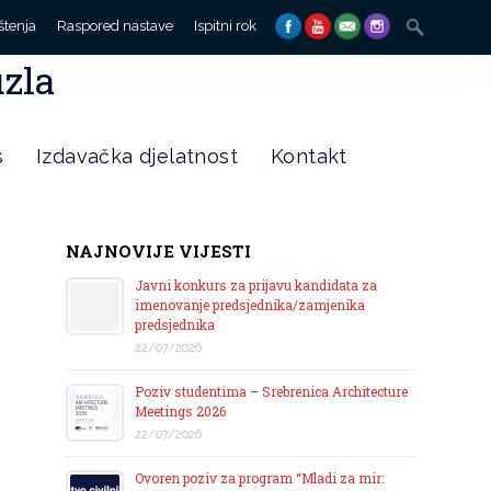
Search
štenja
Raspored nastave
Ispitni rok
for:
uzla
s
Izdavačka djelatnost
Kontakt
NAJNOVIJE VIJESTI
Javni konkurs za prijavu kandidata za
imenovanje predsjednika/zamjenika
predsjednika
22/07/2026
Poziv studentima – Srebrenica Architecture
Meetings 2026
22/07/2026
Ovoren poziv za program “Mladi za mir: