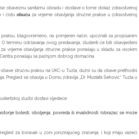
izvrše obaveznu sanitarnu obradu i dostave o tome dokaz zdravstvenoj
e
i čistu
obuću
za vrijeme obavljanja stručne prakse u zdravstvenoj
ju praksu, blagovremeno, na primjeren način, upoznati sa propisanim
 terminu održavanja ovog predavanja, studenti će biti obaviješteni
 za vrijeme obavljanja stručne prakse ponašaju u skladu sa visokim
i Centra ponašaju sa pažnjom dobrog domaćina.
a obave stručnu praksu na UKC-u Tuzla, dužni su da obave prethodni
nja. Pregled se obavlja u Domu zdravlja „Dr Mustafa Šehović“ Tuzla u
studentskoj službi dostavi sljedeće:
torije bolesti, oboljenja, povreda ili invalidnosti (obrazac se može
pregled za boravak u zoni jonizirajućeg zračenja, i koji imaju važeći