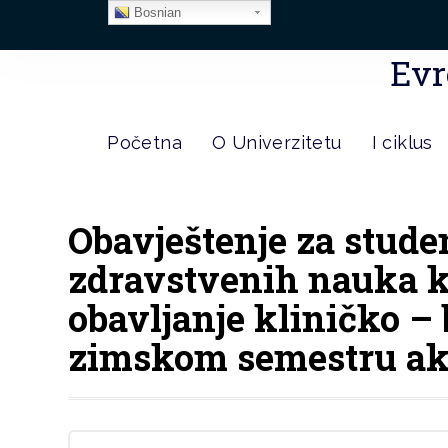
Bosnian
Evr
Početna
O Univerzitetu
I ciklus
Obavještenje za stude
zdravstvenih nauka ko
obavljanje kliničko –
zimskom semestru ak