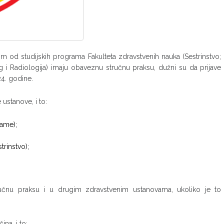
m od studijskih programa Fakulteta zdravstvenih nauka (Sestrinstvo;
ring i Radiologija) imaju obaveznu stručnu praksu, dužni su da prijave
4. godine.
ustanove, i to:
rame);
trinstvo);
ručnu praksu i u drugim zdravstvenim ustanovama, ukoliko je to
na, i to: