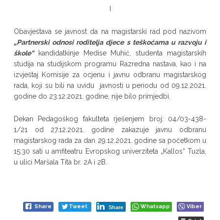
I
Obavještava se javnost da na magistarski rad pod nazivom
„Partnerski odnosi roditelja djece s teškoćama u razvoju i
škole“
kandidatkinje Medise Muhić, studenta magistarskih
studija na studijskom programu Razredna nastava, kao i na
izvještaj Komisije za ocjenu i javnu odbranu magistarskog
rada, koji su bili na uvidu javnosti u periodu od 09.12.2021.
godine do 23.12.2021. godine, nije bilo primjedbi.
Dekan Pedagoškog fakulteta rješenjem broj: 04/03-438-
1/21 od 27.12.2021. godine zakazuje javnu odbranu
magistarskog rada za dan 29.12.2021. godine sa početkom u
15:30 sati u amfiteatru Evropskog univerziteta „Kallos“ Tuzla,
u ulici Maršala Tita br. 2A i 2B.
Share
Tweet
Whatsapp
Viber
Share