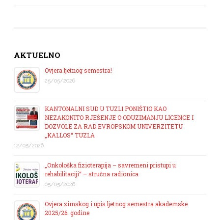
AKTUELNO
Ovjera ljetnog semestra!
25/05/2026
KANTONALNI SUD U TUZLI PONIŠTIO KAO
NEZAKONITO RJEŠENJE O ODUZIMANJU LICENCE I
DOZVOLE ZA RAD EVROPSKOM UNIVERZITETU
„KALLOS“ TUZLA
12/05/2026
„Onkološka fizioterapija – savremeni pristupi u
rehabilitaciji“ – stručna radionica
05/05/2026
Ovjera zimskog i upis ljetnog semestra akademske
2025/26. godine