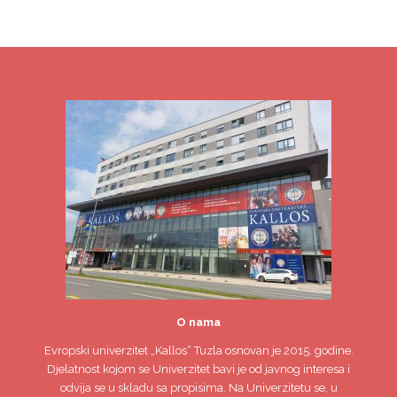
O nama
Evropski univerzitet
„Kallos“ Tuzla
osnovan je 2015. godine.
Djelatnost kojom se Univerzitet bavi je od javnog interesa i
odvija se u skladu sa propisima. Na Univerzitetu se, u