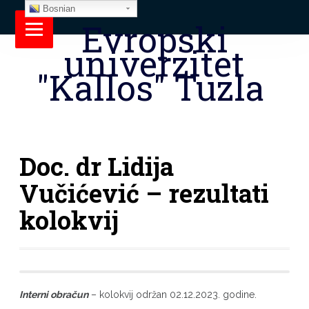
Bosnian
Evropski
univerzitet
"Kallos" Tuzla
Doc. dr Lidija
Vučićević – rezultati
kolokvij
Interni obračun
– kolokvij održan 02.12.2023. godine.