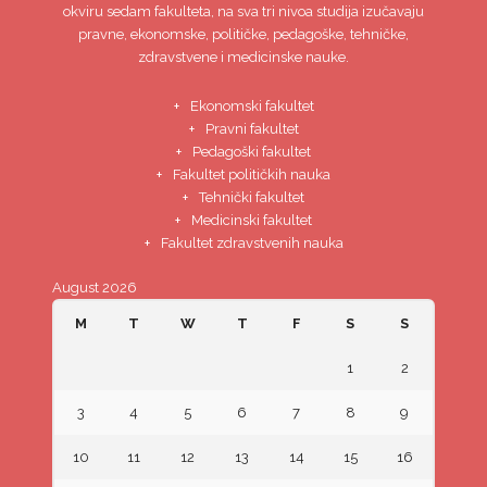
okviru sedam fakulteta, na sva tri nivoa studija izučavaju
pravne, ekonomske, političke, pedagoške, tehničke,
zdravstvene i medicinske nauke.
Ekonomski fakultet
Pravni fakultet
Pedagoški fakultet
Fakultet političkih nauka
Tehnički fakultet
Medicinski fakultet
Fakultet zdravstvenih nauka
August 2026
M
T
W
T
F
S
S
1
2
3
4
5
6
7
8
9
10
11
12
13
14
15
16