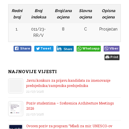
Redni
Broj
Brojčana
Slovna
Opisna
broj
indeksa
ocjena
ocjena
ocjena
1.
011/23-
8
C
Prosječan
RR/V
Share
Tweet
Whatsapp
Viber
Share
Print
NAJNOVIJE VIJESTI
Javni konkurs za prijavu kandidata za imenovanje
predsjednika/zamjenika predsjednika
22/07/2026
Poziv studentima – Srebrenica Architecture Meetings
2026
22/07/2026
Ovoren poziv za program “Mladi za mir: UNESCO-ov