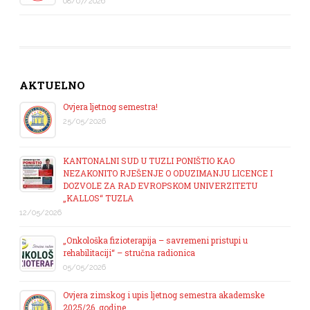
08/07/2026
AKTUELNO
Ovjera ljetnog semestra!
25/05/2026
KANTONALNI SUD U TUZLI PONIŠTIO KAO
NEZAKONITO RJEŠENJE O ODUZIMANJU LICENCE I
DOZVOLE ZA RAD EVROPSKOM UNIVERZITETU
„KALLOS“ TUZLA
12/05/2026
„Onkološka fizioterapija – savremeni pristupi u
rehabilitaciji“ – stručna radionica
05/05/2026
Ovjera zimskog i upis ljetnog semestra akademske
2025/26. godine