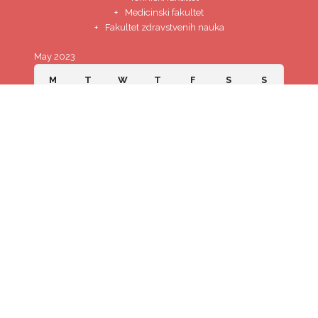
Medicinski fakultet
Fakultet zdravstvenih nauka
May 2023
M
T
W
T
F
S
S
1
2
3
4
5
6
7
8
9
10
11
12
13
14
15
16
17
18
19
20
21
22
23
24
25
26
27
28
29
30
31
« Apr
Jun »