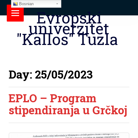
Bosnian
Evropski
univerzitet
"Kallos" Tuzla
Day:
25/05/2023
EPLO – Program
stipendiranja u Grčkoj