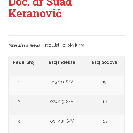
Doc. dr Suad
Keranović
Intenzivna njega
– rezultati kolokvijuma.
Redni broj
Broj indeksa
Broj bodova
1.
013/19-S/V
19
2.
024/19-S/V
16
3.
004/19-S/V
15