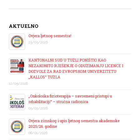
AKTUELNO
Ovjera ljetnog semestra!
25/05/2026
KANTONALNI SUD U TUZLI PONIŠTIO KAO
NEZAKONITO RJEŠENJE O ODUZIMANJU LICENCE I
DOZVOLE ZA RAD EVROPSKOM UNIVERZITETU
„KALLOS“ TUZLA
12/05/2026
„Onkološka fizioterapija – savremeni pristupi u
rehabilitaciji“ – stručna radionica
05/05/2026
Ovjera zimskog i upis ljetnog semestra akademske
2025/26. godine
06/01/2026