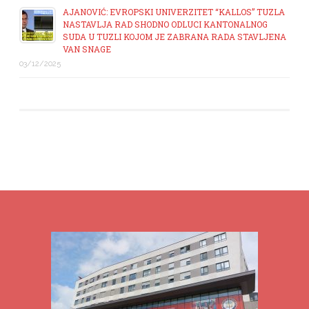
AJANOVIĆ: EVROPSKI UNIVERZITET “KALLOS” TUZLA
NASTAVLJA RAD SHODNO ODLUCI KANTONALNOG
SUDA U TUZLI KOJOM JE ZABRANA RADA STAVLJENA
VAN SNAGE
03/12/2025