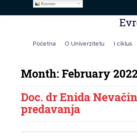
Bosnian
Evr
Početna
O Univerzitetu
I ciklus
Month:
February 202
Doc. dr Enida Nevači
predavanja