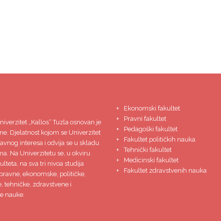
Ekonomski fakultet
Pravni fakultet
niverzitet
„Kallos“ Tuzla
osnovan je
Pedagoški fakultet
ne. Djelatnost kojom se Univerzitet
Fakultet političkih nauka
javnog interesa i odvija se u skladu
Tehnički fakultet
ma. Na Univerzitetu se, u okviru
Medicinski fakultet
lteta, na sva tri nivoa studija
Fakultet zdravstvenih nauka
pravne, ekonomske, političke,
 tehničke, zdravstvene i
e nauke.