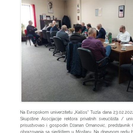
Na Evropskom univerzitetu „Kallos“ Tuzla dana 23.02.202
Skupštine Asocijacije rektora privatnih sveučilišta / un
prisustvovao i gospodin Džanan Omanović, predstavnik C
obrazovanja sa sjedištem u Mostaru. Na dnevnom redu bil