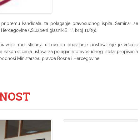
za pripremu kandidata za polaganje pravosudnog ispita. Seminar se
ercegovine („Službeni glasnik BiH“, broj 11/19).
pravnici, radi sticanja uslova za obavljanje poslova čije je vršenje
e nakon sticanja uslova za polaganje pravosudnog ispita, propisanih
e podnosi Ministarstvu pravde Bosne i Hercegovine.
VNOST