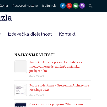
Search
štenja
Raspored nastave
Ispitni rok
for:
uzla
s
Izdavačka djelatnost
Kontakt
NAJNOVIJE VIJESTI
Javni konkurs za prijavu kandidata za
imenovanje predsjednika/zamjenika
predsjednika
22/07/2026
Poziv studentima – Srebrenica Architecture
Meetings 2026
22/07/2026
Ovoren poziv za program “Mladi za mir: