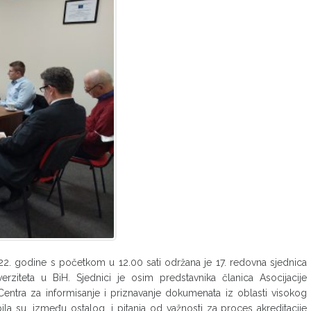
22. godine s početkom u 12.00 sati održana je 17. redovna sjednica
iverziteta u BiH. Sjednici je osim predstavnika članica Asocijacije
entra za informisanje i priznavanje dokumenata iz oblasti visokog
a su, između ostalog, i pitanja od važnosti za proces akreditacije