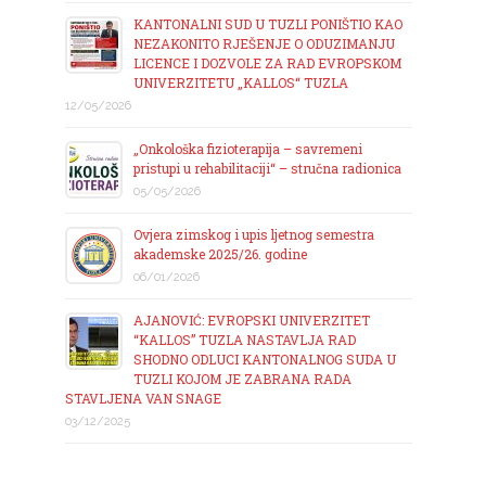
KANTONALNI SUD U TUZLI PONIŠTIO KAO
NEZAKONITO RJEŠENJE O ODUZIMANJU
LICENCE I DOZVOLE ZA RAD EVROPSKOM
UNIVERZITETU „KALLOS“ TUZLA
12/05/2026
„Onkološka fizioterapija – savremeni
pristupi u rehabilitaciji“ – stručna radionica
05/05/2026
Ovjera zimskog i upis ljetnog semestra
akademske 2025/26. godine
06/01/2026
AJANOVIĆ: EVROPSKI UNIVERZITET
“KALLOS” TUZLA NASTAVLJA RAD
SHODNO ODLUCI KANTONALNOG SUDA U
TUZLI KOJOM JE ZABRANA RADA
STAVLJENA VAN SNAGE
03/12/2025