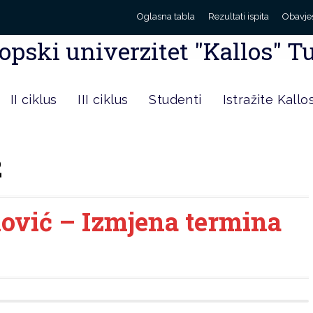
Oglasna tabla
Rezultati ispita
Obavje
opski univerzitet "Kallos" T
II ciklus
III ciklus
Studenti
Istražite Kallo
2
nović – Izmjena termina