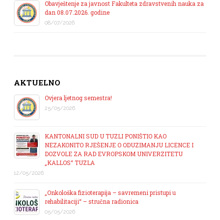
Obavještenje za javnost Fakulteta zdravstvenih nauka za
dan 08.07.2026. godine
08/07/2026
AKTUELNO
Ovjera ljetnog semestra!
25/05/2026
KANTONALNI SUD U TUZLI PONIŠTIO KAO
NEZAKONITO RJEŠENJE O ODUZIMANJU LICENCE I
DOZVOLE ZA RAD EVROPSKOM UNIVERZITETU
„KALLOS“ TUZLA
12/05/2026
„Onkološka fizioterapija – savremeni pristupi u
rehabilitaciji“ – stručna radionica
05/05/2026