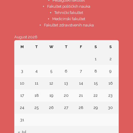
Pedagoški fakultet
Fakultet političkih nauka
Tehnički fakultet
Medicinski fakultet
Fakultet zdravstvenih nauka
August 2026
M
T
W
T
F
S
S
1
2
3
4
5
6
7
8
9
10
11
12
13
14
15
16
17
18
19
20
21
22
23
24
25
26
27
28
29
30
31
« Jul