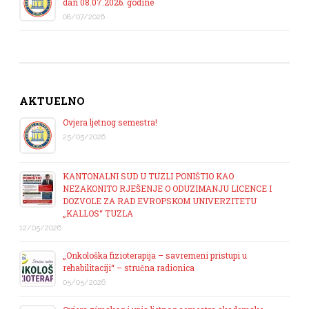
dan 08.07.2026. godine
08/07/2026
AKTUELNO
Ovjera ljetnog semestra!
25/05/2026
KANTONALNI SUD U TUZLI PONIŠTIO KAO
NEZAKONITO RJEŠENJE O ODUZIMANJU LICENCE I
DOZVOLE ZA RAD EVROPSKOM UNIVERZITETU
„KALLOS“ TUZLA
12/05/2026
„Onkološka fizioterapija – savremeni pristupi u
rehabilitaciji“ – stručna radionica
05/05/2026