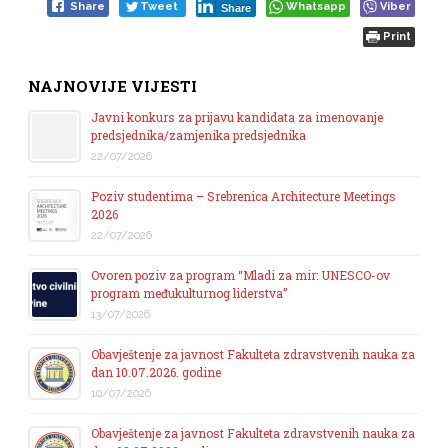
Share
Tweet
Whatsapp
Viber
Share
Print
NAJNOVIJE VIJESTI
Javni konkurs za prijavu kandidata za imenovanje
predsjednika/zamjenika predsjednika
22/07/2026
Poziv studentima – Srebrenica Architecture Meetings
2026
22/07/2026
Ovoren poziv za program “Mladi za mir: UNESCO-ov
program međukulturnog liderstva”
13/07/2026
Obavještenje za javnost Fakulteta zdravstvenih nauka za
dan 10.07.2026. godine
10/07/2026
Obavještenje za javnost Fakulteta zdravstvenih nauka za