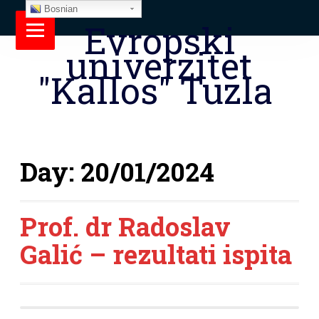
Bosnian
Evropski
univerzitet
"Kallos" Tuzla
Day:
20/01/2024
Prof. dr Radoslav
Galić – rezultati ispita