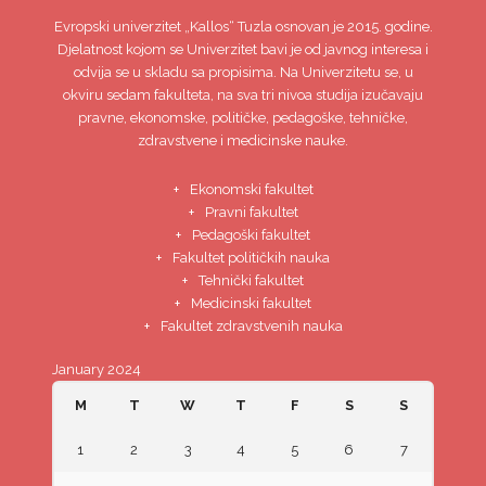
Evropski univerzitet
„Kallos“ Tuzla
osnovan je 2015. godine.
Djelatnost kojom se Univerzitet bavi je od javnog interesa i
odvija se u skladu sa propisima. Na Univerzitetu se, u
okviru sedam fakulteta, na sva tri nivoa studija izučavaju
pravne, ekonomske, političke, pedagoške, tehničke,
zdravstvene i medicinske nauke.
Ekonomski fakultet
Pravni fakultet
Pedagoški fakultet
Fakultet političkih nauka
Tehnički fakultet
Medicinski fakultet
Fakultet zdravstvenih nauka
January 2024
M
T
W
T
F
S
S
1
2
3
4
5
6
7