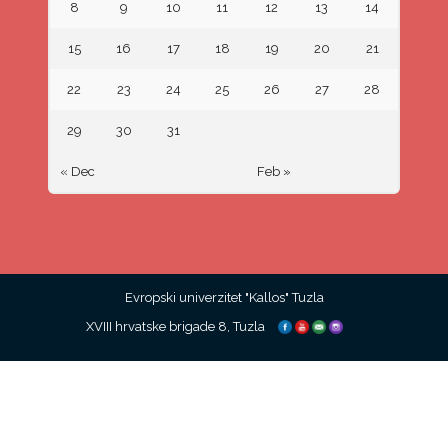
8
9
10
11
12
13
14
15
16
17
18
19
20
21
22
23
24
25
26
27
28
29
30
31
« Dec
Feb »
Evropski univerzitet "Kallos" Tuzla
XVIII hrvatske brigade 8, Tuzla