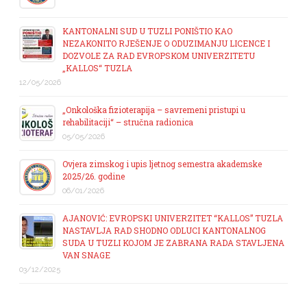
KANTONALNI SUD U TUZLI PONIŠTIO KAO
NEZAKONITO RJEŠENJE O ODUZIMANJU LICENCE I
DOZVOLE ZA RAD EVROPSKOM UNIVERZITETU
„KALLOS“ TUZLA
12/05/2026
„Onkološka fizioterapija – savremeni pristupi u
rehabilitaciji“ – stručna radionica
05/05/2026
Ovjera zimskog i upis ljetnog semestra akademske
2025/26. godine
06/01/2026
AJANOVIĆ: EVROPSKI UNIVERZITET “KALLOS” TUZLA
NASTAVLJA RAD SHODNO ODLUCI KANTONALNOG
SUDA U TUZLI KOJOM JE ZABRANA RADA STAVLJENA
VAN SNAGE
03/12/2025