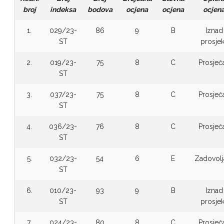
broj
indeksa
bodova
ocjena
ocjena
ocjen
1.
029/23-
86
9
B
Iznad
ST
prosje
2.
019/23-
75
8
C
Prosječ
ST
3.
037/23-
75
8
C
Prosječ
ST
4.
036/23-
76
8
C
Prosječ
ST
5.
032/23-
54
6
E
Zadovolj
ST
6.
010/23-
93
9
B
Iznad
ST
prosje
7.
024/23-
80
8
C
Prosječ