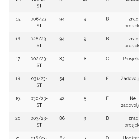
ST
15.
006/23-
94
9
B
Iznad
ST
prosje
16.
028/23-
94
9
B
Iznad
ST
prosje
17.
002/23-
83
8
C
Prosječ
ST
18.
031/23-
54
6
E
Zadovolj
ST
19.
030/23-
42
5
F
Ne
ST
zadovolj
20.
003/23-
86
9
B
Iznad
ST
prosje
21.
016/23-
67
7
D
Uopšte