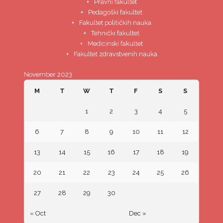
Pravni fakultet
Pedagoški fakultet
Fakultet političkih nauka
Tehnički fakultet
Medicinski fakultet
Fakultet zdravstvenih nauka
November 2023
M
T
W
T
F
S
S
1
2
3
4
5
6
7
8
9
10
11
12
13
14
15
16
17
18
19
20
21
22
23
24
25
26
27
28
29
30
« Oct
Dec »