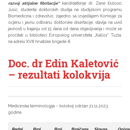
razvoj atrijalne fibrilacije
“
kandidatkinje dr. Zane Đulović
Jusić, studenta doktorskih studija na studijskom programu
Biomedicina i zdravstvo, zajedno sa izvještajem Komisije za
ocjenu i javnu odbranu doktorske disertacije, stavlja na uvid
javnosti u trajanju od 15 dana od dana objavljivanja i može se
pročitati u biblioteci Evropskog univerziteta „Kallos“ Tuzla,
na adresi XVIII hrvatske brigade 8.
Doc. dr Edin Kaletović
– rezultati kolokvija
Medicinska terminologija – kolokvij održan 21.11.2023.
godine.
Redni
Broj
Broj
Brojčana
Slovna
Opisn