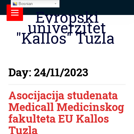
Bosnian
Evropski
univerzitet
"Kallos" Tuzla
Day:
24/11/2023
Asocijacija studenata
Medicall Medicinskog
fakulteta EU Kallos
Tuzla