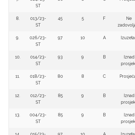
ST
8.
013/23-
45
5
F
Ne
ST
zadovolj
9.
026/23-
97
10
A
Izuzet
ST
10.
014/23-
93
9
B
Iznad
ST
prosje
11.
018/23-
80
8
C
Prosječ
ST
12.
012/23-
85
9
B
Iznad
ST
prosje
13.
004/23-
85
9
B
Iznad
ST
prosje
14.
015/23-
97
10
A
Izuzet