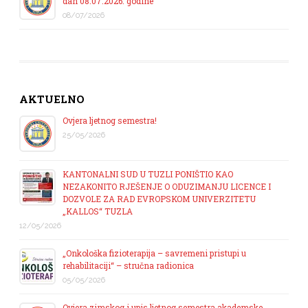
dan 08.07.2026. godine
08/07/2026
AKTUELNO
Ovjera ljetnog semestra!
25/05/2026
KANTONALNI SUD U TUZLI PONIŠTIO KAO
NEZAKONITO RJEŠENJE O ODUZIMANJU LICENCE I
DOZVOLE ZA RAD EVROPSKOM UNIVERZITETU
„KALLOS“ TUZLA
12/05/2026
„Onkološka fizioterapija – savremeni pristupi u
rehabilitaciji“ – stručna radionica
05/05/2026
Ovjera zimskog i upis ljetnog semestra akademske