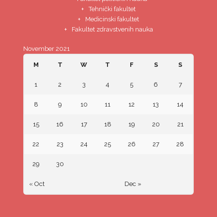
Tehnički fakultet
Medicinski fakultet
Fakultet zdravstvenih nauka
November 2021
M
T
W
T
F
S
S
1
2
3
4
5
6
7
8
9
10
11
12
13
14
15
16
17
18
19
20
21
22
23
24
25
26
27
28
29
30
« Oct
Dec »