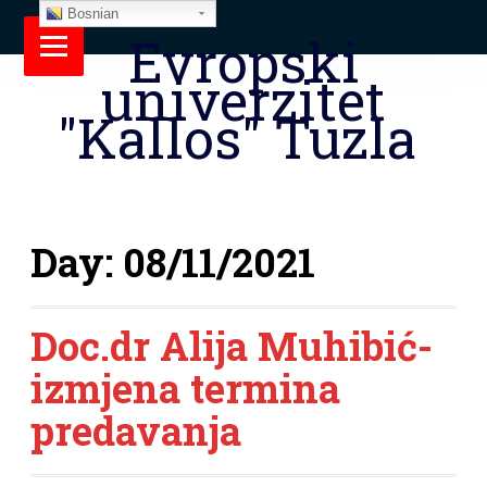
Bosnian
Evropski
univerzitet
"Kallos" Tuzla
Day:
08/11/2021
Doc.dr Alija Muhibić-
izmjena termina
predavanja