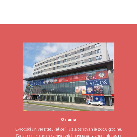
O nama
Evropski univerzitet
„Kallos“ Tuzla
osnovan je 2015. godine.
Djelatnost kojom se Univerzitet bavi je od javnog interesa i