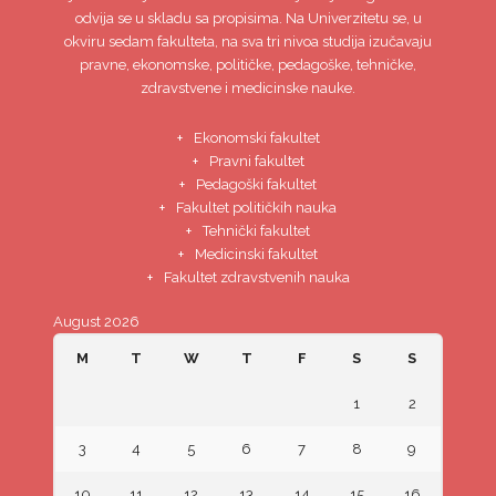
odvija se u skladu sa propisima. Na Univerzitetu se, u
okviru sedam fakulteta, na sva tri nivoa studija izučavaju
pravne, ekonomske, političke, pedagoške, tehničke,
zdravstvene i medicinske nauke.
Ekonomski fakultet
Pravni fakultet
Pedagoški fakultet
Fakultet političkih nauka
Tehnički fakultet
Medicinski fakultet
Fakultet zdravstvenih nauka
August 2026
M
T
W
T
F
S
S
1
2
3
4
5
6
7
8
9
10
11
12
13
14
15
16