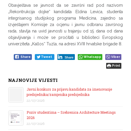
Obavještava se javnost da se završni rad pod nazivom
„Rekontrukcija dojke“ kandidata Eldina Levića, studenta
integrisanog studijskog programa Medicina, zajedno sa
izvještajem Komisije za ocjenu i javnu odbranu završnog
rada, stavlja na uvid javnosti u trajanju od 15 dana od dana
objavljivanja i može se pročitati u biblioteci Evropskog
univerziteta „Kallos“ Tuzla, na adresi XVIII hrvatske brigade 8.
Share
Tweet
Whatsapp
Viber
Share
Print
NAJNOVIJE VIJESTI
Javni konkurs za prijavu kandidata za imenovanje
predsjednika/zamjenika predsjednika
22/07/2026
Poziv studentima – Srebrenica Architecture Meetings
2026
22/07/2026