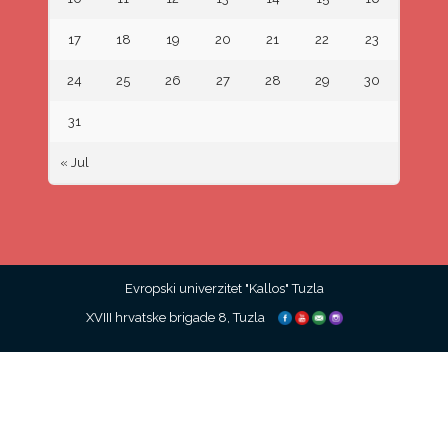
17
18
19
20
21
22
23
24
25
26
27
28
29
30
31
« Jul
Evropski univerzitet "Kallos" Tuzla
XVIII hrvatske brigade 8, Tuzla