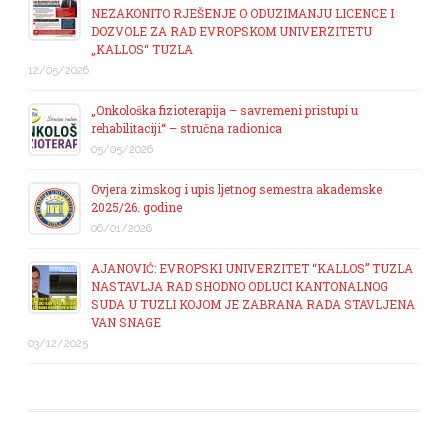
NEZAKONITO RJEŠENJE O ODUZIMANJU LICENCE I
DOZVOLE ZA RAD EVROPSKOM UNIVERZITETU
„KALLOS“ TUZLA
12/05/2026
„Onkološka fizioterapija – savremeni pristupi u
rehabilitaciji“ – stručna radionica
05/05/2026
Ovjera zimskog i upis ljetnog semestra akademske
2025/26. godine
06/01/2026
AJANOVIĆ: EVROPSKI UNIVERZITET “KALLOS” TUZLA
NASTAVLJA RAD SHODNO ODLUCI KANTONALNOG
SUDA U TUZLI KOJOM JE ZABRANA RADA STAVLJENA
VAN SNAGE
03/12/2025