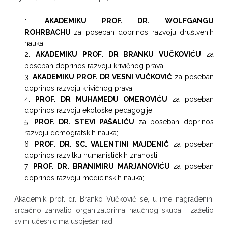
AKADEMIKU PROF. DR. WOLFGANGU
ROHRBACHU
za poseban doprinos razvoju društvenih
nauka;
AKADEMIKU PROF. DR BRANKU VUČKOVIĆU
za
poseban doprinos razvoju krivičnog prava;
AKADEMIKU PROF. DR VESNI VUČKOVIĆ
za poseban
doprinos razvoju krivičnog prava;
PROF. DR MUHAMEDU OMEROVIĆU
za poseban
doprinos razvoju ekološke pedagogije;
PROF. DR. STEVI PAŠALIĆU
za poseban doprinos
razvoju demografskih nauka;
PROF. DR. SC. VALENTINI MAJDENIĆ
za poseban
doprinos razvitku humanističkih znanosti;
PROF. DR. BRANIMIRU MARJANOVIĆU
za poseban
doprinos razvoju medicinskih nauka;
Akademik prof. dr. Branko Vučković se, u ime nagrađenih,
srdačno zahvalio organizatorima naučnog skupa i zaželio
svim učesnicima uspješan rad.