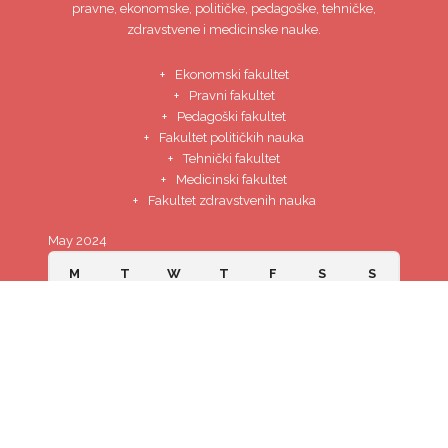
pravne, ekonomske, političke, pedagoške, tehničke,
zdravstvene i medicinske nauke.
Ekonomski fakultet
Pravni fakultet
Pedagoški fakultet
Fakultet političkih nauka
Tehnički fakultet
Medicinski fakultet
Fakultet zdravstvenih nauka
May 2024
M
T
W
T
F
S
S
1
2
3
4
5
6
7
8
9
10
11
12
13
14
15
16
17
18
19
20
21
22
23
24
25
26