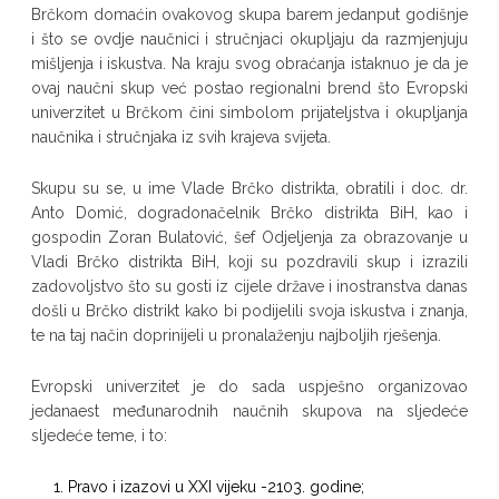
Brčkom domaćin ovakovog skupa barem jedanput godišnje
i što se ovdje naučnici i stručnjaci okupljaju da razmjenjuju
mišljenja i iskustva. Na kraju svog obraćanja istaknuo je da je
ovaj naučni skup već postao regionalni brend što Evropski
univerzitet u Brčkom čini simbolom prijateljstva i okupljanja
naučnika i stručnjaka iz svih krajeva svijeta.
Skupu su se, u ime Vlade Brčko distrikta, obratili i doc. dr.
Anto Domić, dogradonačelnik Brčko distrikta BiH, kao i
gospodin Zoran Bulatović, šef Odjeljenja za obrazovanje u
Vladi Brčko distrikta BiH, koji su pozdravili skup i izrazili
zadovoljstvo što su gosti iz cijele države i inostranstva danas
došli u Brčko distrikt kako bi podijelili svoja iskustva i znanja,
te na taj način doprinijeli u pronalaženju najboljih rješenja.
Evropski univerzitet je do sada uspješno organizovao
jedanaest međunarodnih naučnih skupova na sljedeće
sljedeće teme, i to:
Pravo i izazovi u XXI vijeku -2103. godine;