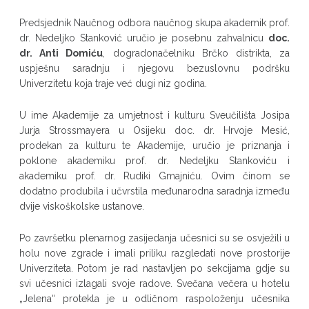
Predsjednik Naučnog odbora naučnog skupa akademik prof.
dr. Nedeljko Stanković uručio je posebnu zahvalnicu
doc.
dr. Anti Domiću
, dogradonačelniku Brčko distrikta, za
uspješnu saradnju i njegovu bezuslovnu podršku
Univerzitetu koja traje već dugi niz godina.
U ime Akademije za umjetnost i kulturu Sveučilišta Josipa
Jurja Strossmayera u Osijeku doc. dr. Hrvoje Mesić,
prodekan za kulturu te Akademije, uručio je priznanja i
poklone akademiku prof. dr. Nedeljku Stankoviću i
akademiku prof. dr. Rudiki Gmajniću. Ovim činom se
dodatno produbila i učvrstila međunarodna saradnja između
dvije viskoškolske ustanove.
Po završetku plenarnog zasijedanja učesnici su se osvježili u
holu nove zgrade i imali priliku razgledati nove prostorije
Univerziteta. Potom je rad nastavljen po sekcijama gdje su
svi učesnici izlagali svoje radove. Svečana večera u hotelu
„Jelena“ protekla je u odličnom raspoloženju učesnika