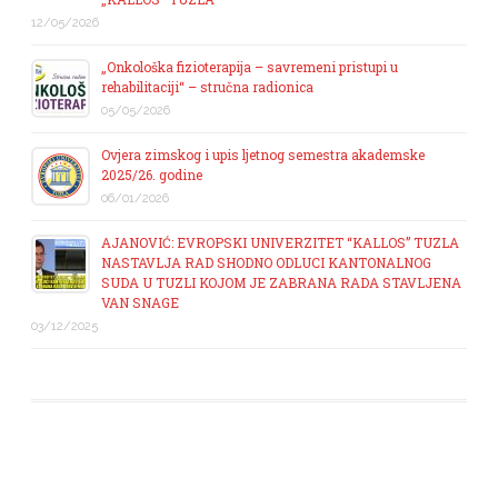
12/05/2026
„Onkološka fizioterapija – savremeni pristupi u
rehabilitaciji“ – stručna radionica
05/05/2026
Ovjera zimskog i upis ljetnog semestra akademske
2025/26. godine
06/01/2026
AJANOVIĆ: EVROPSKI UNIVERZITET “KALLOS” TUZLA
NASTAVLJA RAD SHODNO ODLUCI KANTONALNOG
SUDA U TUZLI KOJOM JE ZABRANA RADA STAVLJENA
VAN SNAGE
03/12/2025