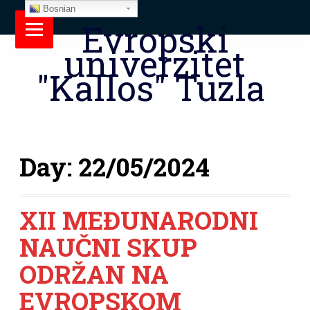
Bosnian
Evropski
univerzitet
"Kallos" Tuzla
Day:
22/05/2024
XII MEĐUNARODNI
NAUČNI SKUP
ODRŽAN NA
EVROPSKOM