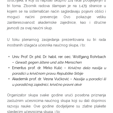
stručnjaka, a koji su napisali ukupno 124 rada podijeljenjih u
tri toma. Zbornik radova štampan je na 1.479 stranice u
kojem se na sistematičan način sagledavaju pojavni oblici i
mogući načini prevencije. Ovo pokazuje veliku
zainteresovanost akademske zajednice, kao i stručne
javnosti za ovaj naučni skup.
U toku plenarnog zasijedanja prezentovana su tri rada
inostranih izlagača učesnika naučnog skupa, i to:
Univ. Prof. Dr. phil. Dr. habil. rer. oec. Wolfgang Rohrbach
–
Gewalt gegen ältere und alte Menschen
Emeritus prof. dr. Mirko Kulić –
Krivično delo nasilja u
porodici u krivičnom pravu Republike Srbije
Akademik prof. dr. Vesna Vučković –
Nasilje u porodici ili
u porodičnoj zajednici, krivično pravni okvir
Organizator skupa svake godine uruči posebna priznanja
zaslužnim učesnicima naučnog skupa koji su dali doprinos
razvoju nauke. Ove godine dodijeljene su zlatne plakete
sljedećim učesnicima skupa, i to: