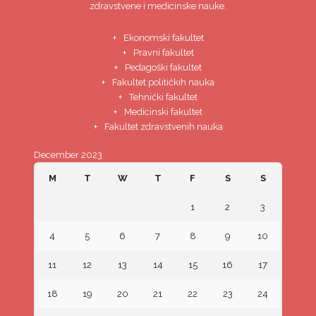
zdravstvene i medicinske nauke.
Ekonomski fakultet
Pravni fakultet
Pedagoški fakultet
Fakultet političkih nauka
Tehnički fakultet
Medicinski fakultet
Fakultet zdravstvenih nauka
December 2023
M
T
W
T
F
S
S
1
2
3
4
5
6
7
8
9
10
11
12
13
14
15
16
17
18
19
20
21
22
23
24