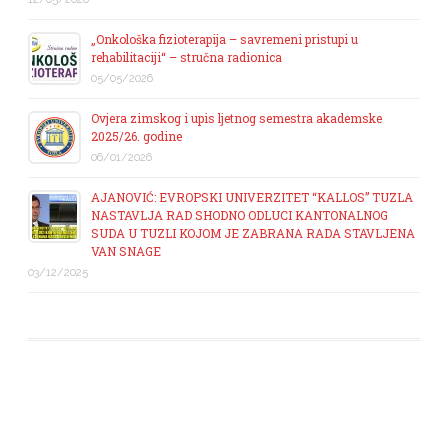
„Onkološka fizioterapija – savremeni pristupi u
rehabilitaciji“ – stručna radionica
05/05/2026
Ovjera zimskog i upis ljetnog semestra akademske
2025/26. godine
06/01/2026
AJANOVIĆ: EVROPSKI UNIVERZITET “KALLOS” TUZLA
NASTAVLJA RAD SHODNO ODLUCI KANTONALNOG
SUDA U TUZLI KOJOM JE ZABRANA RADA STAVLJENA
VAN SNAGE
03/12/2025