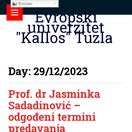
Bosnian
Evropski
univerzitet
"Kallos" Tuzla
Day:
29/12/2023
Prof. dr Jasminka
Sadadinović –
odgođeni termini
predavanja