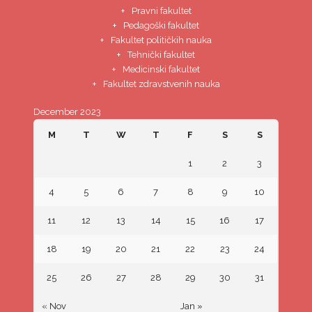
Pravni fakultet
Pedagoški fakultet
Fakultet političkih nauka
Tehnički fakultet
Medicinski fakultet
Fakultet zdravstvenih nauka
December 2023
M
T
W
T
F
S
S
1
2
3
4
5
6
7
8
9
10
11
12
13
14
15
16
17
18
19
20
21
22
23
24
25
26
27
28
29
30
31
« Nov
Jan »