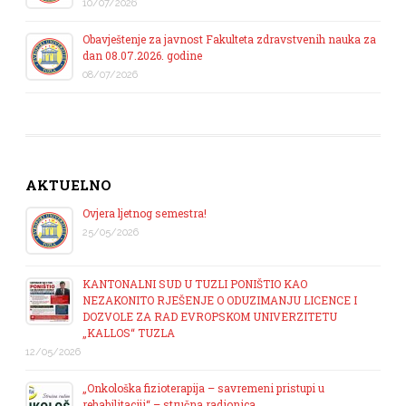
10/07/2026
Obavještenje za javnost Fakulteta zdravstvenih nauka za
dan 08.07.2026. godine
08/07/2026
AKTUELNO
Ovjera ljetnog semestra!
25/05/2026
KANTONALNI SUD U TUZLI PONIŠTIO KAO
NEZAKONITO RJEŠENJE O ODUZIMANJU LICENCE I
DOZVOLE ZA RAD EVROPSKOM UNIVERZITETU
„KALLOS“ TUZLA
12/05/2026
„Onkološka fizioterapija – savremeni pristupi u
rehabilitaciji“ – stručna radionica