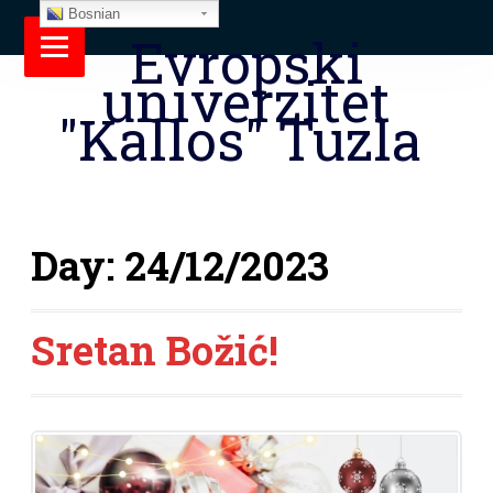
Bosnian
Evropski
univerzitet
"Kallos" Tuzla
Day:
24/12/2023
Sretan Božić!