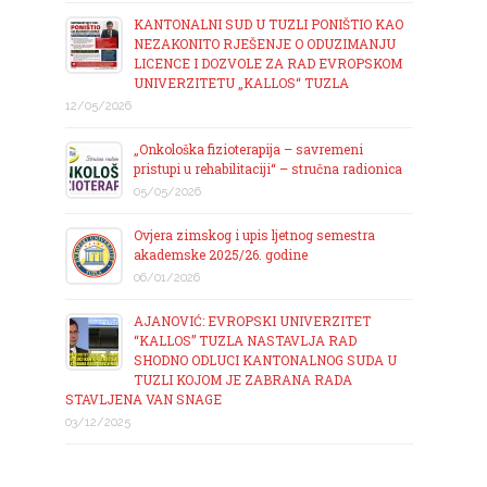
KANTONALNI SUD U TUZLI PONIŠTIO KAO
NEZAKONITO RJEŠENJE O ODUZIMANJU
LICENCE I DOZVOLE ZA RAD EVROPSKOM
UNIVERZITETU „KALLOS“ TUZLA
12/05/2026
„Onkološka fizioterapija – savremeni
pristupi u rehabilitaciji“ – stručna radionica
05/05/2026
Ovjera zimskog i upis ljetnog semestra
akademske 2025/26. godine
06/01/2026
AJANOVIĆ: EVROPSKI UNIVERZITET
“KALLOS” TUZLA NASTAVLJA RAD
SHODNO ODLUCI KANTONALNOG SUDA U
TUZLI KOJOM JE ZABRANA RADA
STAVLJENA VAN SNAGE
03/12/2025