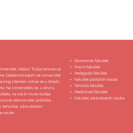
Ekonomski fakultet
Pravni fakultet
niverzitet
„Kallos“ Tuzla
osnovan je
Pedagoški fakultet
ne. Djelatnost kojom se Univerzitet
Fakultet političkih nauka
javnog interesa i odvija se u skladu
Tehnički fakultet
ma. Na Univerzitetu se, u okviru
Medicinski fakultet
lteta, na sva tri nivoa studija
Fakultet zdravstvenih nauka
pravne, ekonomske, političke,
 tehničke, zdravstvene i
e nauke.