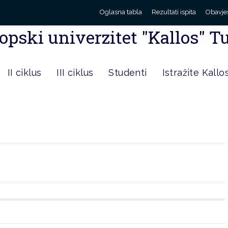
Oglasna tabla
Rezultati ispita
Obavje
opski univerzitet "Kallos" T
II ciklus
III ciklus
Studenti
Istražite Kallo