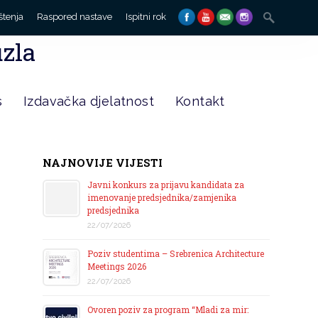
Search
štenja
Raspored nastave
Ispitni rok
for:
uzla
s
Izdavačka djelatnost
Kontakt
NAJNOVIJE VIJESTI
Javni konkurs za prijavu kandidata za
imenovanje predsjednika/zamjenika
predsjednika
22/07/2026
Poziv studentima – Srebrenica Architecture
Meetings 2026
22/07/2026
Ovoren poziv za program “Mladi za mir: