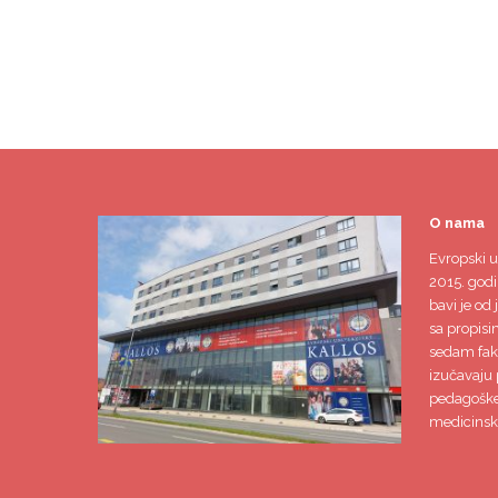
O nama
Evropski u
2015. godi
bavi je od 
sa propisi
sedam faku
izučavaju 
pedagoške,
medicinsk