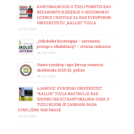
KANTONALNI SUD U TUZLI PONIŠTIO KAO
NEZAKONITO RJEŠENJE O ODUZIMANJU
LICENCE I DOZVOLE ZA RAD EVROPSKOM
UNIVERZITETU „KALLOS“ TUZLA
12/05/2026
„Onkološka fizioterapija – savremeni
pristupi u rehabilitaciji“ – stručna radionica
05/05/2026
Ovjera zimskog i upis ljetnog semestra
akademske 2025/26. godine
06/01/2026
AJANOVIĆ: EVROPSKI UNIVERZITET
“KALLOS” TUZLA NASTAVLJA RAD
SHODNO ODLUCI KANTONALNOG SUDA U
TUZLI KOJOM JE ZABRANA RADA
STAVLJENA VAN SNAGE
03/12/2025