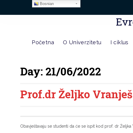
Bosnian
Evr
Početna
O Univerzitetu
I ciklus
Day:
21/06/2022
Prof.dr Željko Vranješ
Obavještavaju se studenti da će se ispit kod prof. dr Željka V