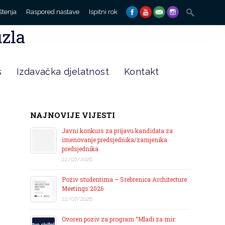
Search
štenja
Raspored nastave
Ispitni rok
for:
uzla
s
Izdavačka djelatnost
Kontakt
NAJNOVIJE VIJESTI
Javni konkurs za prijavu kandidata za
imenovanje predsjednika/zamjenika
predsjednika
22/07/2026
Poziv studentima – Srebrenica Architecture
Meetings 2026
22/07/2026
Ovoren poziv za program “Mladi za mir: