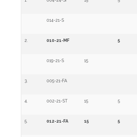
1.
004-24-SI
15
5
014-21-S
2.
010-21-MF
5
019-21-S
15
3.
005-21-FA
4.
002-21-ST
15
5
5.
012-21-FA
15
5