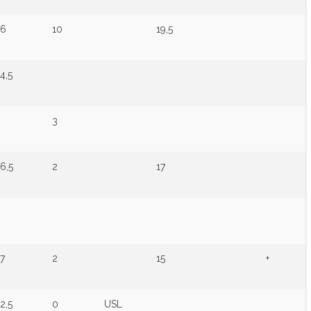
6
10
19,5
4,5
3
6,5
2
17
7
2
15
+
2,5
0
USL