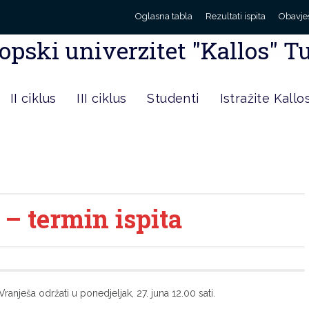
Oglasna tabla
Rezultati ispita
Obavje
opski univerzitet "Kallos" T
II ciklus
III ciklus
Studenti
Istražite Kallo
 – termin ispita
ranješa održati u ponedjeljak, 27. juna 12.00 sati.