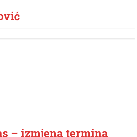
ović
s – izmjena termina