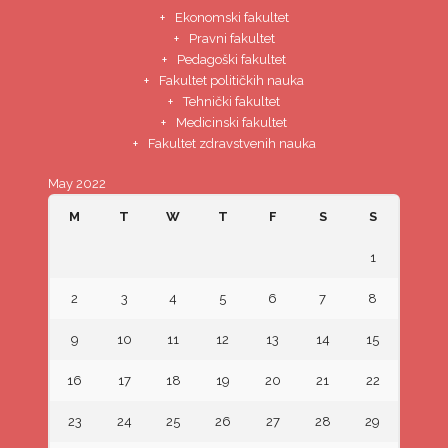
Ekonomski fakultet
Pravni fakultet
Pedagoški fakultet
Fakultet političkih nauka
Tehnički fakultet
Medicinski fakultet
Fakultet zdravstvenih nauka
May 2022
M
T
W
T
F
S
S
1
2
3
4
5
6
7
8
9
10
11
12
13
14
15
16
17
18
19
20
21
22
23
24
25
26
27
28
29