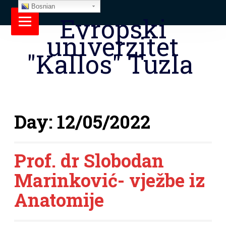
Bosnian
Evropski
univerzitet
"Kallos" Tuzla
Day:
12/05/2022
Prof. dr Slobodan
Marinković- vježbe iz
Anatomije