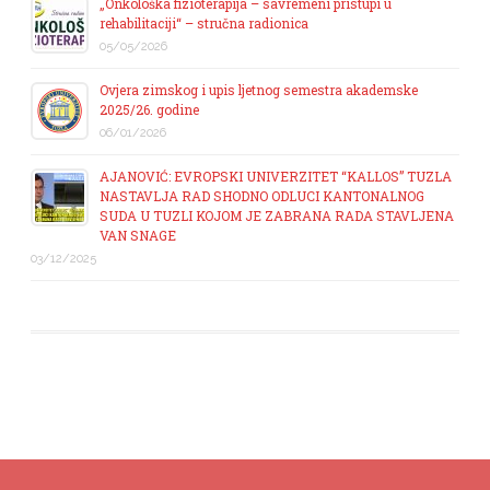
„Onkološka fizioterapija – savremeni pristupi u
rehabilitaciji“ – stručna radionica
05/05/2026
Ovjera zimskog i upis ljetnog semestra akademske
2025/26. godine
06/01/2026
AJANOVIĆ: EVROPSKI UNIVERZITET “KALLOS” TUZLA
NASTAVLJA RAD SHODNO ODLUCI KANTONALNOG
SUDA U TUZLI KOJOM JE ZABRANA RADA STAVLJENA
VAN SNAGE
03/12/2025