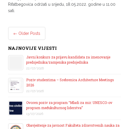
Rifatbegovića održati u srijedu, 18.05.2022. godine u 11.00
sati.
Post navigation
←
Older Posts
NAJNOVIJE VIJESTI
Javni konkurs za prijavu kandidata za imenovanje
predsjednika/zamjenika predsjednika
22/07/2026
Poziv studentima – Srebrenica Architecture Meetings
2026
22/07/2026
Ovoren poziv za program “Mladi za mir: UNESCO-ov
program međukulturnog liderstva”
13/07/2026
Obavještenje za javnost Fakulteta zdravstvenih nauka za