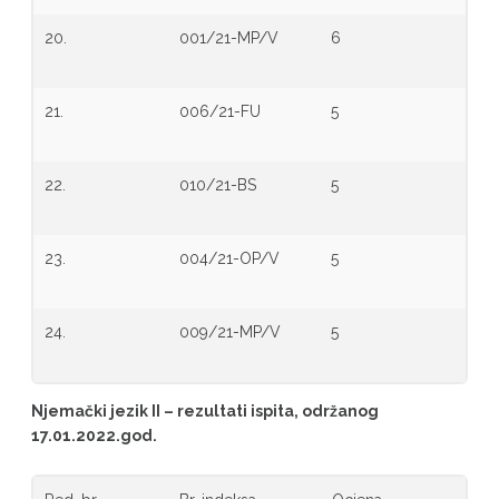
20.
001/21-MP/V
6
21.
006/21-FU
5
22.
010/21-BS
5
23.
004/21-OP/V
5
24.
009/21-MP/V
5
Njemački jezik II – rezultati ispita, održanog
17.01.2022.god.