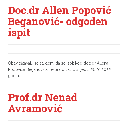
Doc.dr Allen Popović
Beganović- odgođen
ispit
Obavještavaju se studenti da se ispit kod doc.dr Allena
Popovića Beganovića neće održati u srijedu, 26.01.2022.
godine.
Prof.dr Nenad
Avramović