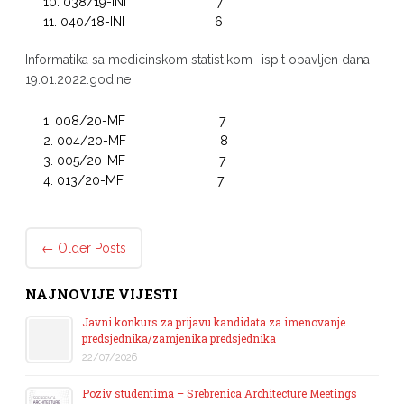
038/19-INI 7
040/18-INI 6
Informatika sa medicinskom statistikom- ispit obavljen dana
19.01.2022.godine
008/20-MF 7
004/20-MF 8
005/20-MF 7
013/20-MF 7
Post navigation
←
Older Posts
NAJNOVIJE VIJESTI
Javni konkurs za prijavu kandidata za imenovanje
predsjednika/zamjenika predsjednika
22/07/2026
Poziv studentima – Srebrenica Architecture Meetings