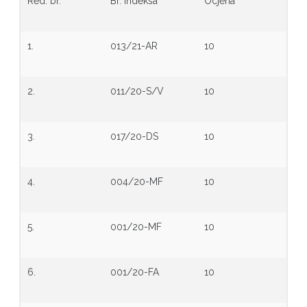
Red. br.
Br. indeksa
Ocjena
1.
013/21-AR
10
2.
011/20-S/V
10
3.
017/20-DS
10
4.
004/20-MF
10
5.
001/20-MF
10
6.
001/20-FA
10