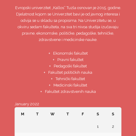
Evropski univerzitet
„Kallos“ Tuzla
osnovan je 2015. godine.
Djelatnost kojom se Univerzitet bavi je od javnog interesa i
odvija se u skladu sa propisima. Na Univerzitetu se, u
okviru sedam fakulteta, na sva tri nivoa studija izučavaju
pravne, ekonomske, političke, pedagoške, tehničke,
zdravstvene i medicinske nauke.
Ekonomski fakultet
Pravni fakultet
Pedagoški fakultet
Fakultet političkih nauka
Tehnički fakultet
Medicinski fakultet
Fakultet zdravstvenih nauka
January 2022
M
T
W
T
F
S
S
1
2