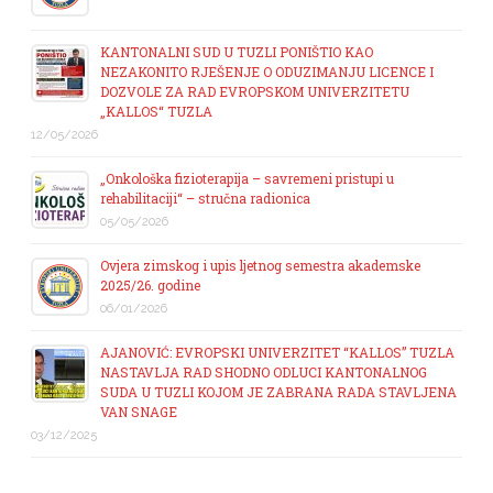
KANTONALNI SUD U TUZLI PONIŠTIO KAO
NEZAKONITO RJEŠENJE O ODUZIMANJU LICENCE I
DOZVOLE ZA RAD EVROPSKOM UNIVERZITETU
„KALLOS“ TUZLA
12/05/2026
„Onkološka fizioterapija – savremeni pristupi u
rehabilitaciji“ – stručna radionica
05/05/2026
Ovjera zimskog i upis ljetnog semestra akademske
2025/26. godine
06/01/2026
AJANOVIĆ: EVROPSKI UNIVERZITET “KALLOS” TUZLA
NASTAVLJA RAD SHODNO ODLUCI KANTONALNOG
SUDA U TUZLI KOJOM JE ZABRANA RADA STAVLJENA
VAN SNAGE
03/12/2025