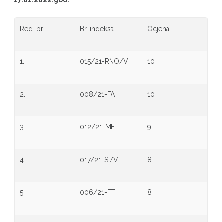
17.01.2022.god.
Red. br.
Br. indeksa
Ocjena
1.
015/21-RNO/V
10
2.
008/21-FA
10
3.
012/21-MF
9
4.
017/21-SI/V
8
5.
006/21-FT
8