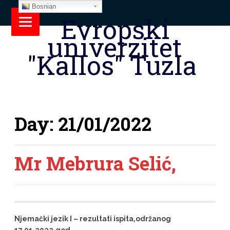
Bosnian
Evropski
univerzitet
"Kallos" Tuzla
Day:
21/01/2022
Mr Mebrura Selić,
Njemački jezik I – rezultati ispita,održanog