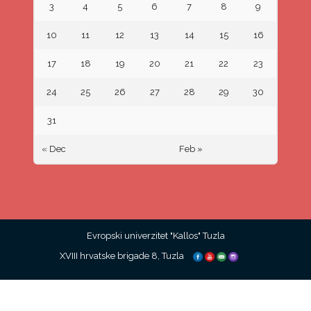
3
4
5
6
7
8
9
10
11
12
13
14
15
16
17
18
19
20
21
22
23
24
25
26
27
28
29
30
31
« Dec
Feb »
Evropski univerzitet "Kallos" Tuzla
XVIII hrvatske brigade 8, Tuzla