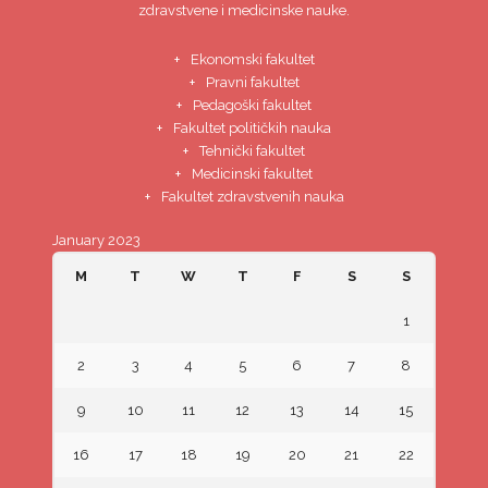
zdravstvene i medicinske nauke.
Ekonomski fakultet
Pravni fakultet
Pedagoški fakultet
Fakultet političkih nauka
Tehnički fakultet
Medicinski fakultet
Fakultet zdravstvenih nauka
January 2023
M
T
W
T
F
S
S
1
2
3
4
5
6
7
8
9
10
11
12
13
14
15
16
17
18
19
20
21
22