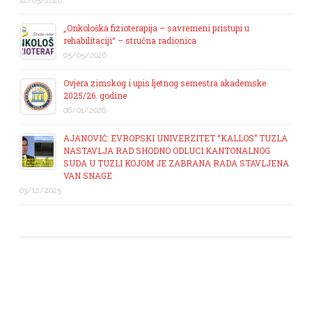
12/05/2026
„Onkološka fizioterapija – savremeni pristupi u
rehabilitaciji“ – stručna radionica
05/05/2026
Ovjera zimskog i upis ljetnog semestra akademske
2025/26. godine
06/01/2026
AJANOVIĆ: EVROPSKI UNIVERZITET “KALLOS” TUZLA
NASTAVLJA RAD SHODNO ODLUCI KANTONALNOG
SUDA U TUZLI KOJOM JE ZABRANA RADA STAVLJENA
VAN SNAGE
03/12/2025