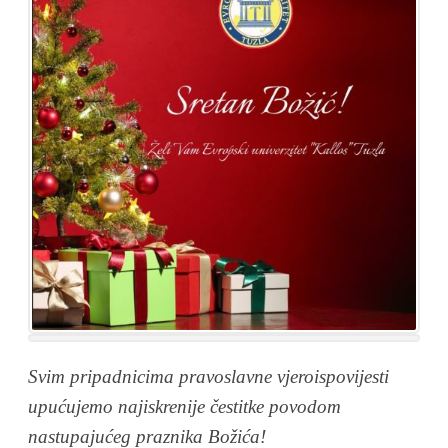
Svim pripadnicima pravoslavne vjeroispovijesti
upućujemo najiskrenije čestitke povodom
nastupajućeg praznika Božića!