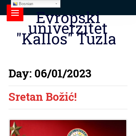
Bosnian
Evropski
univerzitet
"Kallos" Tuzla
Day:
06/01/2023
Sretan Božić!