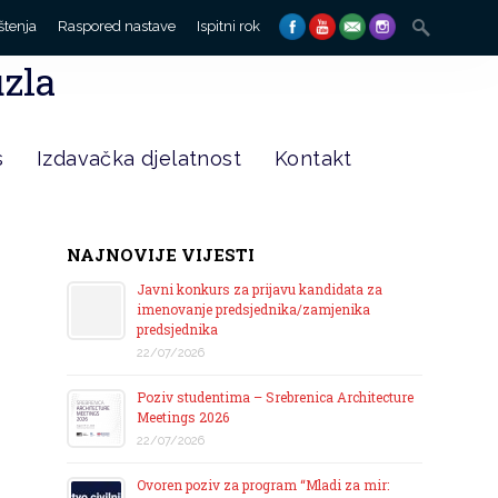
Search
štenja
Raspored nastave
Ispitni rok
for:
uzla
s
Izdavačka djelatnost
Kontakt
NAJNOVIJE VIJESTI
Javni konkurs za prijavu kandidata za
imenovanje predsjednika/zamjenika
predsjednika
22/07/2026
Poziv studentima – Srebrenica Architecture
Meetings 2026
22/07/2026
Ovoren poziv za program “Mladi za mir: