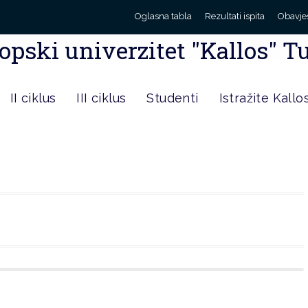
Oglasna tabla
Rezultati ispita
Obavje
opski univerzitet "Kallos" T
II ciklus
III ciklus
Studenti
Istražite Kallo