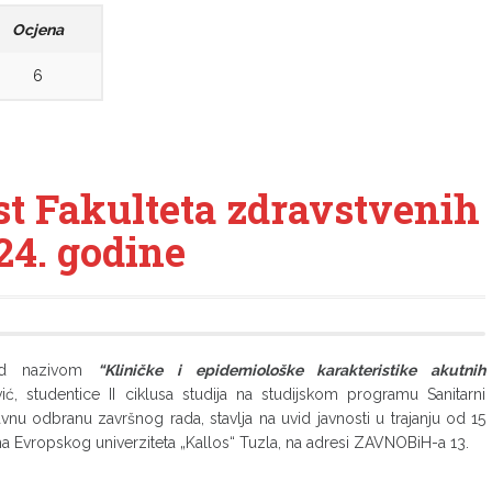
Ocjena
6
st Fakulteta zdravstvenih
24. godine
pod nazivom
“
Kliničke i epidemiološke karakteristike akutnih
ić, studentice II ciklusa studija na studijskom programu Sanitarni
avnu odbranu završnog rada, stavlja na uvid javnosti u trajanju od 15
ama Evropskog univerziteta „Kallos“ Tuzla, na adresi ZAVNOBiH-a 13.