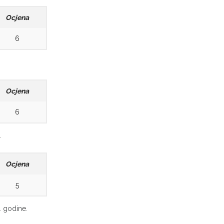
Ocjena
6
Ocjena
6
.
Ocjena
5
. godine.