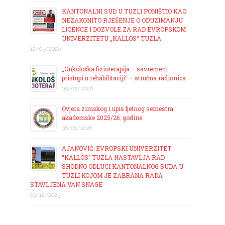
KANTONALNI SUD U TUZLI PONIŠTIO KAO
NEZAKONITO RJEŠENJE O ODUZIMANJU
LICENCE I DOZVOLE ZA RAD EVROPSKOM
UNIVERZITETU „KALLOS“ TUZLA
12/05/2026
„Onkološka fizioterapija – savremeni
pristupi u rehabilitaciji“ – stručna radionica
05/05/2026
Ovjera zimskog i upis ljetnog semestra
akademske 2025/26. godine
06/01/2026
AJANOVIĆ: EVROPSKI UNIVERZITET
“KALLOS” TUZLA NASTAVLJA RAD
SHODNO ODLUCI KANTONALNOG SUDA U
TUZLI KOJOM JE ZABRANA RADA
STAVLJENA VAN SNAGE
03/12/2025