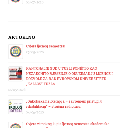
08/07/2026
AKTUELNO
Ovjera ljetnog semestra!
25/05/2026
KANTONALNI SUD U TUZLI PONIŠTIO KAO
NEZAKONITO RJEŠENJE O ODUZIMANJU LICENCE I
DOZVOLE ZA RAD EVROPSKOM UNIVERZITETU
„KALLOS“ TUZLA
12/05/2026
„Onkološka fizioterapija – savremeni pristupi u
rehabilitaciji“ – stručna radionica
05/05/2026
Ovjera zimskog i upis ljetnog semestra akademske