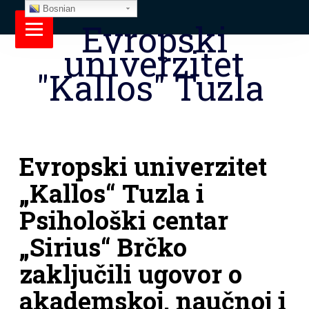
Bosnian
Evropski
univerzitet
"Kallos" Tuzla
Evropski univerzitet
„Kallos“ Tuzla i
Psihološki centar
„Sirius“ Brčko
zaključili ugovor o
akademskoj, naučnoj i