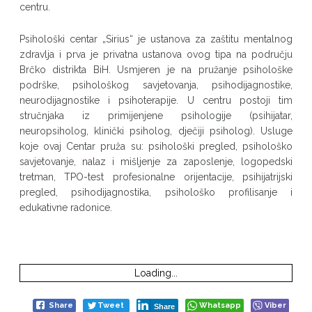
centru.
Psihološki centar „Sirius“ je ustanova za zaštitu mentalnog
zdravlja i prva je privatna ustanova ovog tipa na području
Brčko distrikta BiH. Usmjeren je na pružanje psihološke
podrške, psihološkog savjetovanja, psihodijagnostike,
neurodijagnostike i psihoterapije. U centru postoji tim
stručnjaka iz primijenjene psihologije (psihijatar,
neuropsiholog, klinički psiholog, dječiji psiholog). Usluge
koje ovaj Centar pruža su: psihološki pregled, psihološko
savjetovanje, nalaz i mišljenje za zaposlenje, logopedski
tretman, TPO-test profesionalne orijentacije, psihijatrijski
pregled, psihodijagnostika, psihološko profilisanje i
edukativne radonice.
Loading...
Share
Tweet
Whatsapp
Viber
Share