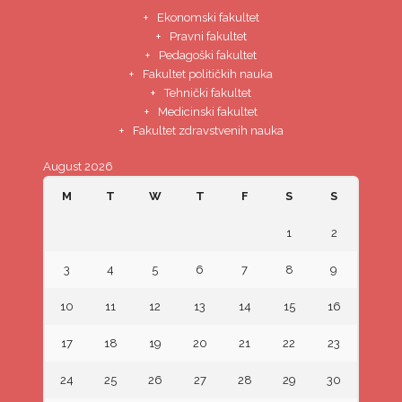
Ekonomski fakultet
Pravni fakultet
Pedagoški fakultet
Fakultet političkih nauka
Tehnički fakultet
Medicinski fakultet
Fakultet zdravstvenih nauka
August 2026
M
T
W
T
F
S
S
1
2
3
4
5
6
7
8
9
10
11
12
13
14
15
16
17
18
19
20
21
22
23
24
25
26
27
28
29
30