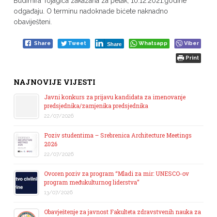
Budimira Tojagića zakazana za petak, 10.12.2021.godine
odgađaju. O terminu nadoknade bićete naknadno
obaviješteni.
Share
Tweet
Whatsapp
Viber
Share
Print
NAJNOVIJE VIJESTI
Javni konkurs za prijavu kandidata za imenovanje
predsjednika/zamjenika predsjednika
22/07/2026
Poziv studentima – Srebrenica Architecture Meetings
2026
22/07/2026
Ovoren poziv za program “Mladi za mir: UNESCO-ov
program međukulturnog liderstva”
13/07/2026
Obavještenje za javnost Fakulteta zdravstvenih nauka za