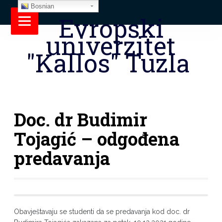
Bosnian
Evropski
univerzitet
"Kallos" Tuzla
Doc. dr Budimir
Tojagić – odgođena
predavanja
Obavještavaju se studenti da se predavanja kod doc. dr