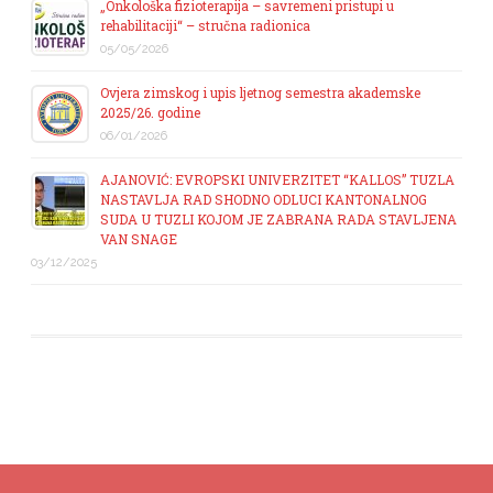
„Onkološka fizioterapija – savremeni pristupi u
rehabilitaciji“ – stručna radionica
05/05/2026
Ovjera zimskog i upis ljetnog semestra akademske
2025/26. godine
06/01/2026
AJANOVIĆ: EVROPSKI UNIVERZITET “KALLOS” TUZLA
NASTAVLJA RAD SHODNO ODLUCI KANTONALNOG
SUDA U TUZLI KOJOM JE ZABRANA RADA STAVLJENA
VAN SNAGE
03/12/2025