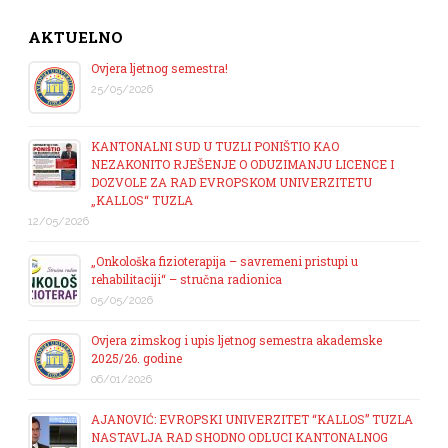
AKTUELNO
Ovjera ljetnog semestra!
25/05/2026
KANTONALNI SUD U TUZLI PONIŠTIO KAO
NEZAKONITO RJEŠENJE O ODUZIMANJU LICENCE I
DOZVOLE ZA RAD EVROPSKOM UNIVERZITETU
„KALLOS“ TUZLA
12/05/2026
„Onkološka fizioterapija – savremeni pristupi u
rehabilitaciji“ – stručna radionica
05/05/2026
Ovjera zimskog i upis ljetnog semestra akademske
2025/26. godine
06/01/2026
AJANOVIĆ: EVROPSKI UNIVERZITET “KALLOS” TUZLA
NASTAVLJA RAD SHODNO ODLUCI KANTONALNOG