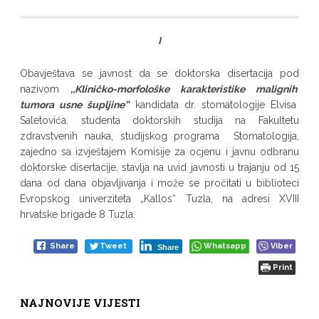
I
Obavještava se javnost da se doktorska disertacija pod
nazivom
,,Kliničko-morfološke karakteristike malignih
tumora usne šupljine”
kandidata dr. stomatologije Elvisa
Saletovića, studenta doktorskih studija na Fakultetu
zdravstvenih nauka, studijskog programa Stomatologija,
zajedno sa izvještajem Komisije za ocjenu i javnu odbranu
doktorske disertacije, stavlja na uvid javnosti u trajanju od 15
dana od dana objavljivanja i može se pročitati u biblioteci
Evropskog univerziteta „Kallos“ Tuzla, na adresi XVIII
hrvatske brigade 8 Tuzla.
Share
Tweet
Whatsapp
Viber
Share
Print
NAJNOVIJE VIJESTI