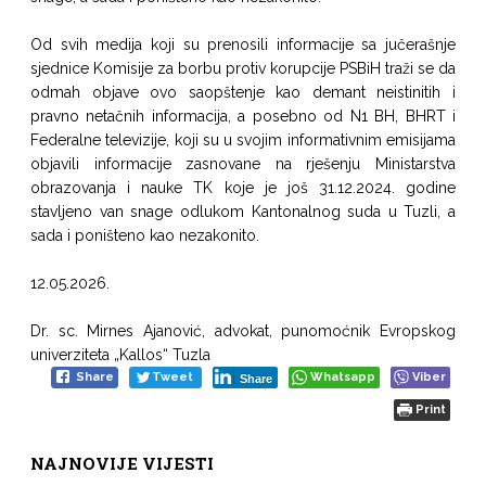
Od svih medija koji su prenosili informacije sa jučerašnje
sjednice Komisije za borbu protiv korupcije PSBiH traži se da
odmah objave ovo saopštenje kao demant neistinitih i
pravno netačnih informacija, a posebno od N1 BH, BHRT i
Federalne televizije, koji su u svojim informativnim emisijama
objavili informacije zasnovane na rješenju Ministarstva
obrazovanja i nauke TK koje je još 31.12.2024. godine
stavljeno van snage odlukom Kantonalnog suda u Tuzli, a
sada i poništeno kao nezakonito.
12.05.2026.
Dr. sc. Mirnes Ajanović, advokat, punomoćnik Evropskog
univerziteta „Kallos“ Tuzla
Share
Tweet
Whatsapp
Viber
Share
Print
NAJNOVIJE VIJESTI