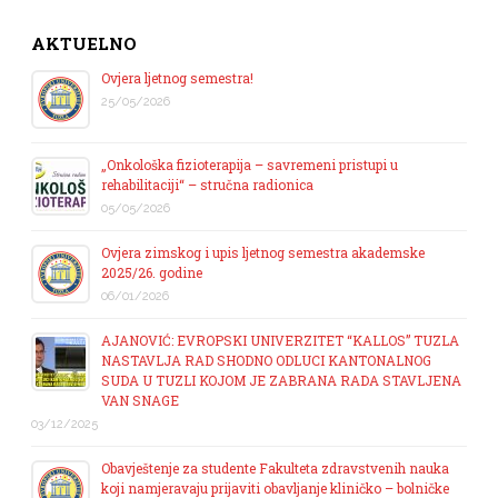
AKTUELNO
Ovjera ljetnog semestra!
25/05/2026
„Onkološka fizioterapija – savremeni pristupi u
rehabilitaciji“ – stručna radionica
05/05/2026
Ovjera zimskog i upis ljetnog semestra akademske
2025/26. godine
06/01/2026
AJANOVIĆ: EVROPSKI UNIVERZITET “KALLOS” TUZLA
NASTAVLJA RAD SHODNO ODLUCI KANTONALNOG
SUDA U TUZLI KOJOM JE ZABRANA RADA STAVLJENA
VAN SNAGE
03/12/2025
Obavještenje za studente Fakulteta zdravstvenih nauka
koji namjeravaju prijaviti obavljanje kliničko – bolničke