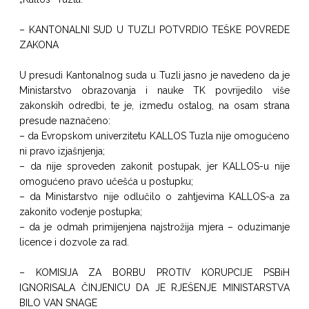
– KANTONALNI SUD U TUZLI POTVRDIO TEŠKE POVREDE
ZAKONA
U presudi Kantonalnog suda u Tuzli jasno je navedeno da je
Ministarstvo obrazovanja i nauke TK povrijedilo više
zakonskih odredbi, te je, između ostalog, na osam strana
presude naznačeno:
– da Evropskom univerzitetu KALLOS Tuzla nije omogućeno
ni pravo izjašnjenja;
– da nije sproveden zakonit postupak, jer KALLOS-u nije
omogućeno pravo učešća u postupku;
– da Ministarstvo nije odlučilo o zahtjevima KALLOS-a za
zakonito vođenje postupka;
– da je odmah primijenjena najstrožija mjera – oduzimanje
licence i dozvole za rad.
– KOMISIJA ZA BORBU PROTIV KORUPCIJE PSBiH
IGNORISALA ČINJENICU DA JE RJEŠENJE MINISTARSTVA
BILO VAN SNAGE