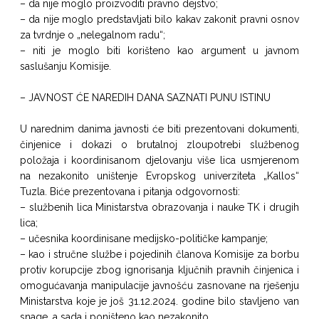
– da nije moglo proizvoditi pravno dejstvo;
– da nije moglo predstavljati bilo kakav zakonit pravni osnov
za tvrdnje o „nelegalnom radu“;
– niti je moglo biti korišteno kao argument u javnom
saslušanju Komisije.
– JAVNOST ĆE NAREDIH DANA SAZNATI PUNU ISTINU
U narednim danima javnosti će biti prezentovani dokumenti,
činjenice i dokazi o brutalnoj zloupotrebi službenog
položaja i koordinisanom djelovanju više lica usmjerenom
na nezakonito uništenje Evropskog univerziteta „Kallos“
Tuzla. Biće prezentovana i pitanja odgovornosti:
– službenih lica Ministarstva obrazovanja i nauke TK i drugih
lica;
– učesnika koordinisane medijsko-političke kampanje;
– kao i stručne službe i pojedinih članova Komisije za borbu
protiv korupcije zbog ignorisanja ključnih pravnih činjenica i
omogućavanja manipulacije javnošću zasnovane na rješenju
Ministarstva koje je još 31.12.2024. godine bilo stavljeno van
snage, a sada i poništeno kao nezakonito.