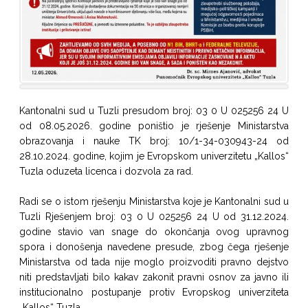
Kantonalni sud u Tuzli presudom broj: 03 0 U 025256 24 U
od 08.05.2026. godine poništio je rješenje Ministarstva
obrazovanja i nauke TK broj: 10/1-34-030943-24 od
28.10.2024. godine, kojim je Evropskom univerzitetu „Kallos“
Tuzla oduzeta licenca i dozvola za rad.
Radi se o istom rješenju Ministarstva koje je Kantonalni sud u
Tuzli Rješenjem broj: 03 0 U 025256 24 U od 31.12.2024.
godine stavio van snage do okončanja ovog upravnog
spora i donošenja navedene presude, zbog čega rješenje
Ministarstva od tada nije moglo proizvoditi pravno dejstvo
niti predstavljati bilo kakav zakonit pravni osnov za javno ili
institucionalno postupanje protiv Evropskog univerziteta
„Kallos“ Tuzla.