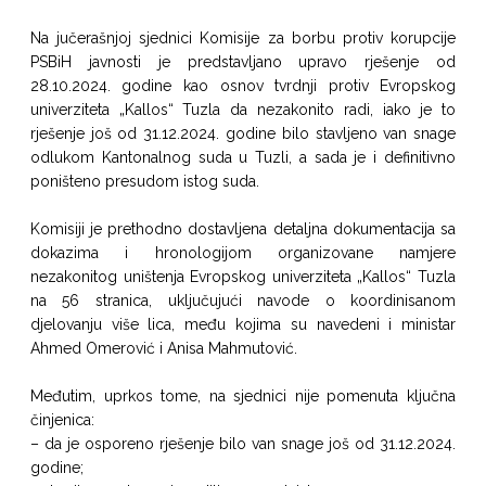
Na jučerašnjoj sjednici Komisije za borbu protiv korupcije
PSBiH javnosti je predstavljano upravo rješenje od
28.10.2024. godine kao osnov tvrdnji protiv Evropskog
univerziteta „Kallos“ Tuzla da nezakonito radi, iako je to
rješenje još od 31.12.2024. godine bilo stavljeno van snage
odlukom Kantonalnog suda u Tuzli, a sada je i definitivno
poništeno presudom istog suda.
Komisiji je prethodno dostavljena detaljna dokumentacija sa
dokazima i hronologijom organizovane namjere
nezakonitog uništenja Evropskog univerziteta „Kallos“ Tuzla
na 56 stranica, uključujući navode o koordinisanom
djelovanju više lica, među kojima su navedeni i ministar
Ahmed Omerović i Anisa Mahmutović.
Međutim, uprkos tome, na sjednici nije pomenuta ključna
činjenica:
– da je osporeno rješenje bilo van snage još od 31.12.2024.
godine;