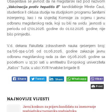
Obavještava se javnost da na magistarski rad pod nazivom
„
Vakcinacija protiv hepatitis B
“
kandidatkinje Mirele Čauš,
studentice II ciklusa studija na studijskom programu Sanitarni
inženjering, kao i na izvještaj Komisije za ocjenu i javnu
odbranu magistarskog rada, koji su bili na uvidu javnosti u
periodu od 17.01.2026. godine do 01.02.2026. godine, nije
bilo primjedbi.
V.d. dekana Fakulteta zdravstvenih nauka rješenjem broj:
04/06-194-1/26 od 01.06.2026. godine zakazuje javnu
odbranu magistarskog rada za dan 05.06.2026. godine sa
početkom u 15:30 sati u amfiteatru Evropskog univerziteta
„Kallos“ Tuzla, u ulici XVIII hrvatske brigade 8.
Share
Tweet
Whatsapp
Viber
Share
Print
NAJNOVIJE VIJESTI
Javni konkurs za prijavu kandidata za imenovanje
predsjednika/zamjenika predsjednika