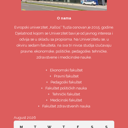
O nama
Evropski univerzitet
„Kallos“ Tuzla
osnovan je 2015. godine.
Djelatnost kojom se Univerzitet bavi je od javnog interesa i
odvija se u skladu sa propisima. Na Univerzitetu se, u
okviru sedam fakulteta, na sva tri nivoa studija izučavaju
pravne, ekonomske, političke, pedagoške, tehničke,
zdravstvene i medicinske nauke.
Ekonomski fakultet
Pravni fakultet
Pedagoški fakultet
Fakultet političkih nauka
Tehnički fakultet
Medicinski fakultet
Fakultet zdravstvenih nauka
August 2026
M
T
W
T
F
S
S