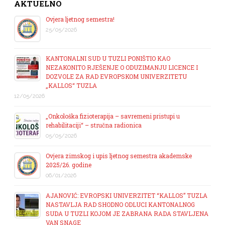
AKTUELNO
Ovjera ljetnog semestra!
25/05/2026
KANTONALNI SUD U TUZLI PONIŠTIO KAO
NEZAKONITO RJEŠENJE O ODUZIMANJU LICENCE I
DOZVOLE ZA RAD EVROPSKOM UNIVERZITETU
„KALLOS“ TUZLA
12/05/2026
„Onkološka fizioterapija – savremeni pristupi u
rehabilitaciji“ – stručna radionica
05/05/2026
Ovjera zimskog i upis ljetnog semestra akademske
2025/26. godine
06/01/2026
AJANOVIĆ: EVROPSKI UNIVERZITET “KALLOS” TUZLA
NASTAVLJA RAD SHODNO ODLUCI KANTONALNOG
SUDA U TUZLI KOJOM JE ZABRANA RADA STAVLJENA
VAN SNAGE