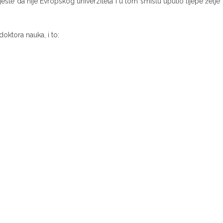
este da nije Evropskog univerziteta i u tom smislu uputio lijepe želje
oktora nauka, i to: