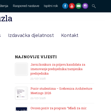
Search
štenja
Raspored nastave
Ispitni rok
for:
uzla
s
Izdavačka djelatnost
Kontakt
NAJNOVIJE VIJESTI
Javni konkurs za prijavu kandidata za
imenovanje predsjednika/zamjenika
predsjednika
22/07/2026
Poziv studentima – Srebrenica Architecture
Meetings 2026
22/07/2026
Ovoren poziv za program “Mladi za mir: