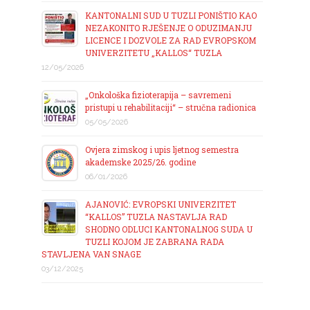
KANTONALNI SUD U TUZLI PONIŠTIO KAO
NEZAKONITO RJEŠENJE O ODUZIMANJU
LICENCE I DOZVOLE ZA RAD EVROPSKOM
UNIVERZITETU „KALLOS“ TUZLA
12/05/2026
„Onkološka fizioterapija – savremeni
pristupi u rehabilitaciji“ – stručna radionica
05/05/2026
Ovjera zimskog i upis ljetnog semestra
akademske 2025/26. godine
06/01/2026
AJANOVIĆ: EVROPSKI UNIVERZITET
“KALLOS” TUZLA NASTAVLJA RAD
SHODNO ODLUCI KANTONALNOG SUDA U
TUZLI KOJOM JE ZABRANA RADA
STAVLJENA VAN SNAGE
03/12/2025