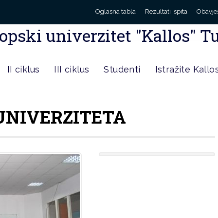
Oglasna tabla
Rezultati ispita
Obavje
opski univerzitet "Kallos" T
II ciklus
III ciklus
Studenti
Istražite Kallo
 UNIVERZITETA