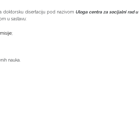
la doktorsku disertaciju pod nazivom
Uloga centra za socijalni rad u
om u sastavu:
misije;
nih nauka.