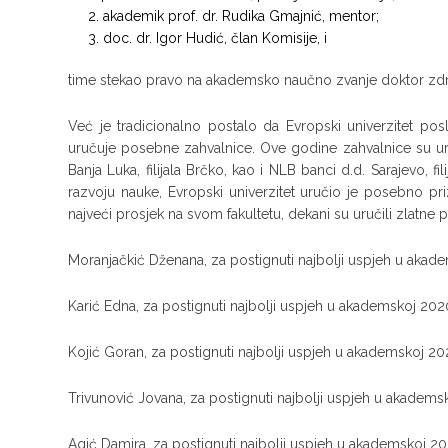
akademik prof. dr. Rudika Gmajnić, mentor;
doc. dr. Igor Hudić, član Komisije, i
time stekao pravo na akademsko naučno zvanje doktor zdr
Već je tradicionalno postalo da Evropski univerzitet po
uručuje posebne zahvalnice. Ove godine zahvalnice su uru
Banja Luka, filijala Brčko, kao i NLB banci d.d. Sarajevo, f
razvoju nauke, Evropski univerzitet uručio je posebno pri
najveći prosjek na svom fakultetu, dekani su uručili zlatne pl
Moranjačkić Dženana, za postignuti najbolji uspjeh u aka
Karić Edna, za postignuti najbolji uspjeh u akademskoj 202
Kojić Goran, za postignuti najbolji uspjeh u akademskoj 20
Trivunović Jovana, za postignuti najbolji uspjeh u akadems
Agić Damira, za postignuti najbolji uspjeh u akademskoj 20