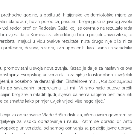
a prethodne godine, a poštujući higijensko-epidemiološke mjere za
ata i članova njihovih porodica, prisutni i brojni gosti iz javnog života
v.d. rektor prof. dr. Radoslav Galić, koji se osvrnuo na rezultate rada
u vijest da je Komisija za akreditaciju bila u posjeti Univerzitetu, te
erziteta. Imajući u vidu ovakve rezultate, ništa drugo nije bilo ni za
 profesora, dekana, rektora, svih uposlenih, kao i vanjskih saradnika
u promovisani u svoja nova zvanja. Kazao je da je za nastavnike ova
ostojanja Evropskog univerziteta, a za njih je to istodobno završetak
vjesni, a posebno na današnji dan, Einsteinove misli „
Put bez zapreka
ilo po savladanim preprekama, „…i mi i Vi smo naše puteve prešli
ajan broj zrelih mladih ljudi, svjesni da nema uspjeha bez rada, niti
 da shvatite kako primjer uvijek vrijedi više nego riječ.“
jenja za obrazovanje Vlade Brčko distrikta, afirmativnim govorom se
jeljenja za visoko obrazovanje i nauku. Zatim se obratio dr. Anto
 Evropskog univerziteta od samog osnivanja sa pozicije javne uprave.