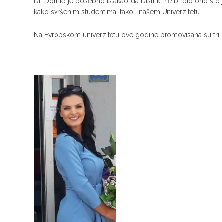
Dr. Domić je posebno istakao da Distrikt ne bi bio ono što j
kako svršenim studentima, tako i našem Univerzitetu.
Na Evropskom univerzitetu ove godine promovisana su tri d