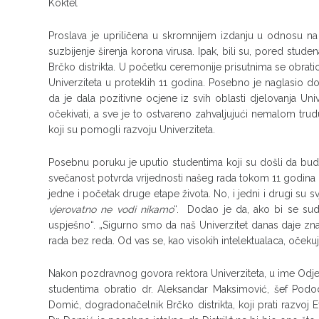
Koktel
Proslava je upriličena u skromnijem izdanju u odnosu n
suzbijenje širenja korona virusa. Ipak, bili su, pored studen
Brčko distrikta. U početku ceremonije prisutnima se obratio 
Univerziteta u proteklih 11 godina. Posebno je naglasio dobr
da je dala pozitivne ocjene iz svih oblasti djelovanja Univ
očekivati, a sve je to ostvareno zahvaljujući nemalom trudu
koji su pomogli razvoju Univerziteta.
Posebnu poruku je uputio studentima koji su došli da bud
svečanost potvrda vrijednosti našeg rada tokom 11 godina p
jedne i početak druge etape života. No, i jedni i drugi su s
vjerovatno ne vodi nikamo
“. Dodao je da, ako bi se sud
uspješno“. „Sigurno smo da naš Univerzitet danas daje znač
rada bez reda. Od vas se, kao visokih intelektualaca, očekuje
Nakon pozdravnog govora rektora Univerziteta, u ime Odjel
studentima obratio dr. Aleksandar Maksimović, šef Podod
Domić, dogradonačelnik Brčko distrikta, koji prati razvoj