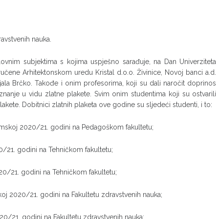
avstvenih nauka.
slovnim subjektima s kojima uspješno sarađuje, na Dan Univerziteta
čene Arhitektonskom uredu Kristal d.o.o. Živinice, Novoj banci a.d.
ilijala Brčko. Takođe i onim profesorima, koji su dali naročit doprinos
znanje u vidu zlatne plakete. Svim onim studentima koji su ostvarili
akete. Dobitnici zlatnih plaketa ove godine su sljedeći studenti, i to:
demskoj 2020/21. godini na Pedagoškom fakultetu;
0/21. godini na Tehničkom fakultetu;
20/21. godini na Tehničkom fakultetu;
koj 2020/21. godini na Fakultetu zdravstvenih nauka;
20/21. godini na Fakultetu zdravstvenih nauka;