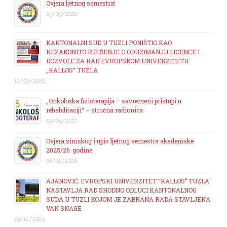
Ovjera ljetnog semestra!
25/05/2026
KANTONALNI SUD U TUZLI PONIŠTIO KAO
NEZAKONITO RJEŠENJE O ODUZIMANJU LICENCE I
DOZVOLE ZA RAD EVROPSKOM UNIVERZITETU
„KALLOS“ TUZLA
12/05/2026
„Onkološka fizioterapija – savremeni pristupi u
rehabilitaciji“ – stručna radionica
05/05/2026
Ovjera zimskog i upis ljetnog semestra akademske
2025/26. godine
06/01/2026
AJANOVIĆ: EVROPSKI UNIVERZITET “KALLOS” TUZLA
NASTAVLJA RAD SHODNO ODLUCI KANTONALNOG
SUDA U TUZLI KOJOM JE ZABRANA RADA STAVLJENA
VAN SNAGE
03/12/2025