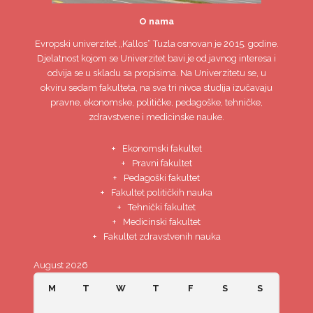
O nama
Evropski univerzitet
„Kallos“ Tuzla
osnovan je 2015. godine.
Djelatnost kojom se Univerzitet bavi je od javnog interesa i
odvija se u skladu sa propisima. Na Univerzitetu se, u
okviru sedam fakulteta, na sva tri nivoa studija izučavaju
pravne, ekonomske, političke, pedagoške, tehničke,
zdravstvene i medicinske nauke.
Ekonomski fakultet
Pravni fakultet
Pedagoški fakultet
Fakultet političkih nauka
Tehnički fakultet
Medicinski fakultet
Fakultet zdravstvenih nauka
August 2026
M
T
W
T
F
S
S