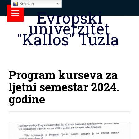
Bosnian
Evropski
univerzitet
"Kallos" Tuzla
Program kurseva za
ljetni semestar 2024.
godine