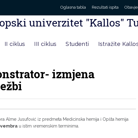
Oglasna tabla
Rezultati ispita
Obavje
opski univerzitet "Kallos" T
II ciklus
III ciklus
Studenti
Istražite Kallo
nstrator- izmjena
ežbi
ora Alme Jusufović iz predmeta Medicinska hemija i Opšta hemija
ovembra
u istim vremenskim terminima.