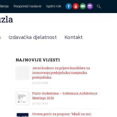
Search
štenja
Raspored nastave
Ispitni rok
for:
uzla
s
Izdavačka djelatnost
Kontakt
NAJNOVIJE VIJESTI
Javni konkurs za prijavu kandidata za
imenovanje predsjednika/zamjenika
predsjednika
22/07/2026
Poziv studentima – Srebrenica Architecture
Meetings 2026
22/07/2026
Ovoren poziv za program “Mladi za mir: