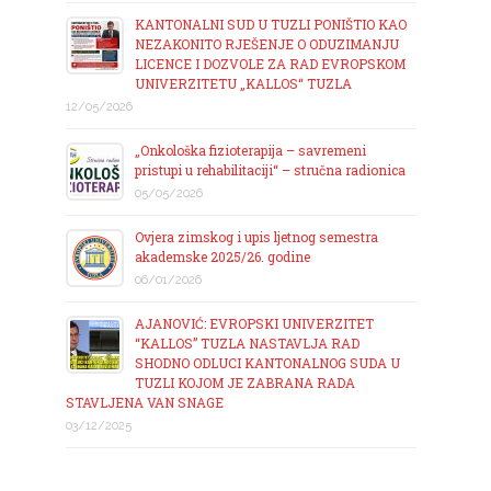
KANTONALNI SUD U TUZLI PONIŠTIO KAO
NEZAKONITO RJEŠENJE O ODUZIMANJU
LICENCE I DOZVOLE ZA RAD EVROPSKOM
UNIVERZITETU „KALLOS“ TUZLA
12/05/2026
„Onkološka fizioterapija – savremeni
pristupi u rehabilitaciji“ – stručna radionica
05/05/2026
Ovjera zimskog i upis ljetnog semestra
akademske 2025/26. godine
06/01/2026
AJANOVIĆ: EVROPSKI UNIVERZITET
“KALLOS” TUZLA NASTAVLJA RAD
SHODNO ODLUCI KANTONALNOG SUDA U
TUZLI KOJOM JE ZABRANA RADA
STAVLJENA VAN SNAGE
03/12/2025