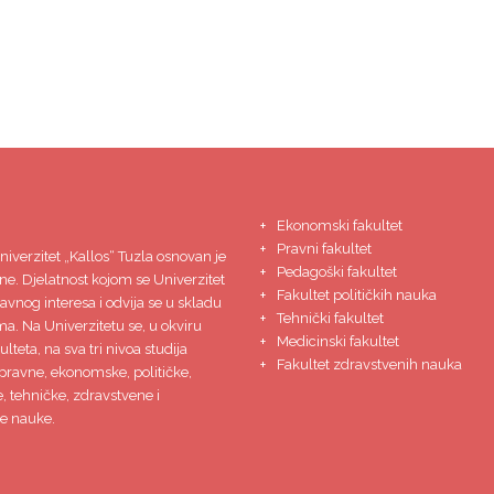
Ekonomski fakultet
Pravni fakultet
niverzitet
„Kallos“ Tuzla
osnovan je
Pedagoški fakultet
ne. Djelatnost kojom se Univerzitet
Fakultet političkih nauka
javnog interesa i odvija se u skladu
Tehnički fakultet
ma. Na Univerzitetu se, u okviru
Medicinski fakultet
lteta, na sva tri nivoa studija
Fakultet zdravstvenih nauka
pravne, ekonomske, političke,
 tehničke, zdravstvene i
e nauke.