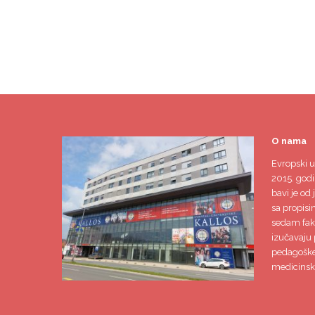
O nama
Evropski u
2015. godi
bavi je od 
sa propisi
sedam faku
izučavaju 
pedagoške,
medicinsk