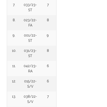
7.
033/23-
7
ST
8.
023/22-
8
FA
9.
001/22-
9
ST
10.
031/23-
8
ST
11.
042/23-
6
RA
12.
015/22-
6
S/V
13.
038/22-
7
S/V