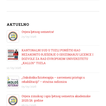
AKTUELNO
Ovjera ljetnog semestra!
25/05/2026
KANTONALNI SUD U TUZLI PONIŠTIO KAO
NEZAKONITO RJEŠENJE O ODUZIMANJU LICENCE I
DOZVOLE ZA RAD EVROPSKOM UNIVERZITETU
„KALLOS“ TUZLA
12/05/2026
„Onkološka fizioterapija – savremeni pristupi u
rehabilitaciji“ – stručna radionica
05/05/2026
Ovjera zimskog i upis ljetnog semestra akademske
2025/26. godine
06/01/2026