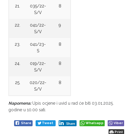
21.
035/22-
8
S/V
22.
041/22-
9
S/V
23.
041/23-
8
S
24.
019/22-
8
S/V
25.
020/22-
8
S/V
Napomena:
Upis ocjene i uvid u rad će biti 03.01.2025.
godine u 10.00 sati.
Share
Tweet
Whatsapp
Viber
Share
Print