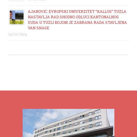
AJANOVIĆ: EVROPSKI UNIVERZITET “KALLOS” TUZLA
NASTAVLJA RAD SHODNO ODLUCI KANTONALNOG
SUDA U TUZLI KOJOM JE ZABRANA RADA STAVLJENA
VAN SNAGE
03/12/2025