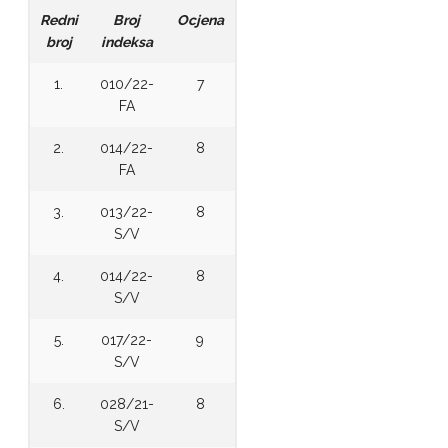
Redni
Broj
Ocjena
broj
indeksa
1.
010/22-
7
FA
2.
014/22-
8
FA
3.
013/22-
8
S/V
4.
014/22-
8
S/V
5.
017/22-
9
S/V
6.
028/21-
8
S/V