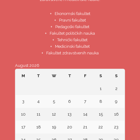
Ekonomski fakultet
Pravni fakultet
Pedagoški fakultet
Fakultet političkih nauka
Tehnički fakultet
Medicinski fakultet
Fakultet zdravstvenih nauka
August 2026
M
T
W
T
F
S
S
1
2
3
4
5
6
7
8
9
10
11
12
13
14
15
16
17
18
19
20
21
22
23
24
25
26
27
28
29
30