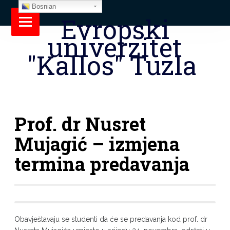
Bosnian
Evropski
univerzitet
"Kallos" Tuzla
Prof. dr Nusret
Mujagić – izmjena
termina predavanja
Obavještavaju se studenti da će se predavanja kod prof. dr