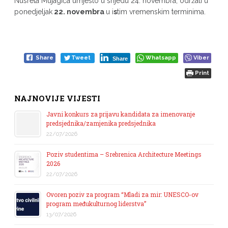
Nusreta Mujagića umjesto u srijedu 24. novembra, održati u
ponedjeljak
22. novembra
u i
s
tim vremenskim terminima.
Share
Tweet
Whatsapp
Viber
Share
Print
NAJNOVIJE VIJESTI
Javni konkurs za prijavu kandidata za imenovanje
predsjednika/zamjenika predsjednika
22/07/2026
Poziv studentima – Srebrenica Architecture Meetings
2026
22/07/2026
Ovoren poziv za program “Mladi za mir: UNESCO-ov
program međukulturnog liderstva”
13/07/2026