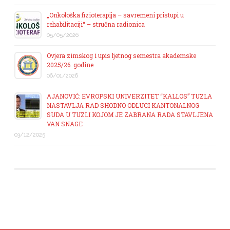
„Onkološka fizioterapija – savremeni pristupi u
rehabilitaciji“ – stručna radionica
05/05/2026
Ovjera zimskog i upis ljetnog semestra akademske
2025/26. godine
06/01/2026
AJANOVIĆ: EVROPSKI UNIVERZITET “KALLOS” TUZLA
NASTAVLJA RAD SHODNO ODLUCI KANTONALNOG
SUDA U TUZLI KOJOM JE ZABRANA RADA STAVLJENA
VAN SNAGE
03/12/2025