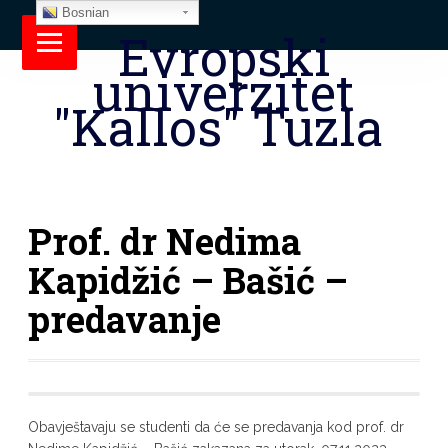
Bosnian
Evropski
univerzitet
"Kallos" Tuzla
Prof. dr Nedima
Kapidžić – Bašić –
predavanje
Obavještavaju se studenti da će se predavanja kod prof. dr