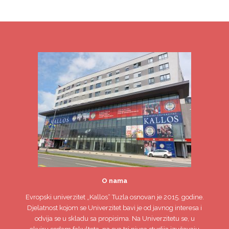
O nama
Evropski univerzitet
„Kallos“ Tuzla
osnovan je 2015. godine.
Djelatnost kojom se Univerzitet bavi je od javnog interesa i
odvija se u skladu sa propisima. Na Univerzitetu se, u