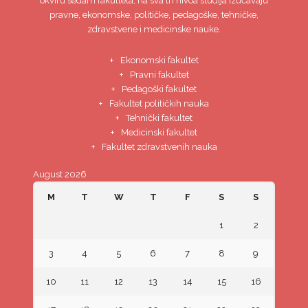
okviru sedam fakulteta, na sva tri nivoa studija izučavaju
pravne, ekonomske, političke, pedagoške, tehničke,
zdravstvene i medicinske nauke.
Ekonomski fakultet
Pravni fakultet
Pedagoški fakultet
Fakultet političkih nauka
Tehnički fakultet
Medicinski fakultet
Fakultet zdravstvenih nauka
August 2026
M
T
W
T
F
S
S
1
2
3
4
5
6
7
8
9
10
11
12
13
14
15
16