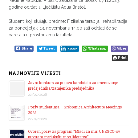
Nedime Kapidžić – Bašić zakazana za utorak, 07.11.2023.
godine održati u Lječilištu Aqua Bristol.
Studenti koji slušaju predmet Fizikalna terapija i rehabilitacija
za ponedjeljak, 13. novembar u 14.00 sati održati će se
parcijala u prostorijama fakulteta.
Share
Tweet
Whatsapp
Viber
Share
Print
NAJNOVIJE VIJESTI
Javni konkurs za prijavu kandidata za imenovanje
predsjednika/zamjenika predsjednika
22/07/2026
Poziv studentima – Srebrenica Architecture Meetings
2026
22/07/2026
Ovoren poziv za program “Mladi za mir: UNESCO-ov
program međukulturnog liderstva”