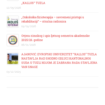
„KALLOS“ TUZLA
12/05/2026
„Onkološka fizioterapija – savremeni pristupi u
rehabilitaciji“ – stručna radionica
05/05/2026
Ovjera zimskog i upis ljetnog semestra akademske
2025/26. godine
06/01/2026
AJANOVIĆ: EVROPSKI UNIVERZITET “KALLOS” TUZLA
NASTAVLJA RAD SHODNO ODLUCI KANTONALNOG
SUDA U TUZLI KOJOM JE ZABRANA RADA STAVLJENA
VAN SNAGE
03/12/2025