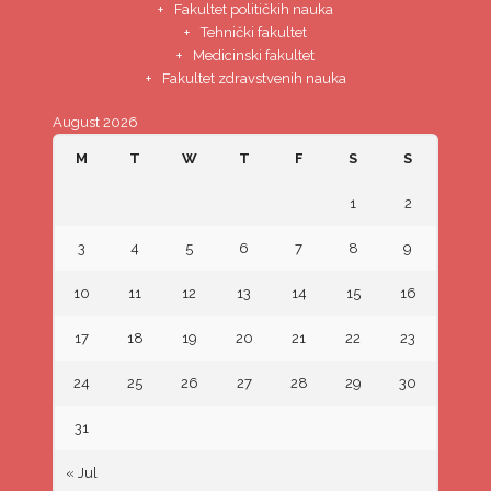
Fakultet političkih nauka
Tehnički fakultet
Medicinski fakultet
Fakultet zdravstvenih nauka
August 2026
M
T
W
T
F
S
S
1
2
3
4
5
6
7
8
9
10
11
12
13
14
15
16
17
18
19
20
21
22
23
24
25
26
27
28
29
30
31
« Jul