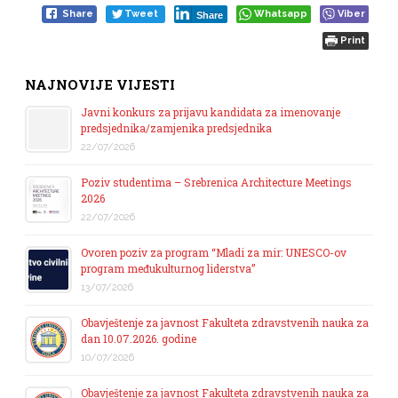
Share
Tweet
Whatsapp
Viber
Share
Print
NAJNOVIJE VIJESTI
Javni konkurs za prijavu kandidata za imenovanje
predsjednika/zamjenika predsjednika
22/07/2026
Poziv studentima – Srebrenica Architecture Meetings
2026
22/07/2026
Ovoren poziv za program “Mladi za mir: UNESCO-ov
program međukulturnog liderstva”
13/07/2026
Obavještenje za javnost Fakulteta zdravstvenih nauka za
dan 10.07.2026. godine
10/07/2026
Obavještenje za javnost Fakulteta zdravstvenih nauka za