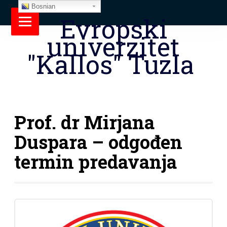
Bosnian
Evropski
univerzitet
"Kallos" Tuzla
Prof. dr Mirjana
Duspara – odgođen
termin predavanja