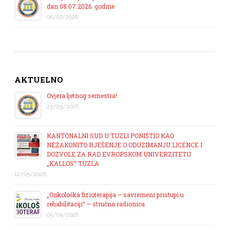
dan 08.07.2026. godine
08/07/2026
AKTUELNO
Ovjera ljetnog semestra!
25/05/2026
KANTONALNI SUD U TUZLI PONIŠTIO KAO
NEZAKONITO RJEŠENJE O ODUZIMANJU LICENCE I
DOZVOLE ZA RAD EVROPSKOM UNIVERZITETU
„KALLOS“ TUZLA
12/05/2026
„Onkološka fizioterapija – savremeni pristupi u
rehabilitaciji“ – stručna radionica
05/05/2026