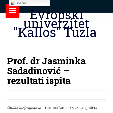
Bosnian
Evropski
univerzitet
"Kallos" Tuzla
Prof. dr Jasminka
Sadadinović –
rezultati ispita
Oblikovanje lijekova
– ispit održan, 12.09.2024. godine.