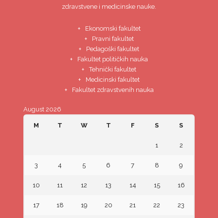
zdravstvene i medicinske nauke.
Ekonomski fakultet
Pravni fakultet
Pedagoški fakultet
Fakultet političkih nauka
Tehnički fakultet
Medicinski fakultet
Fakultet zdravstvenih nauka
August 2026
M
T
W
T
F
S
S
1
2
3
4
5
6
7
8
9
10
11
12
13
14
15
16
17
18
19
20
21
22
23