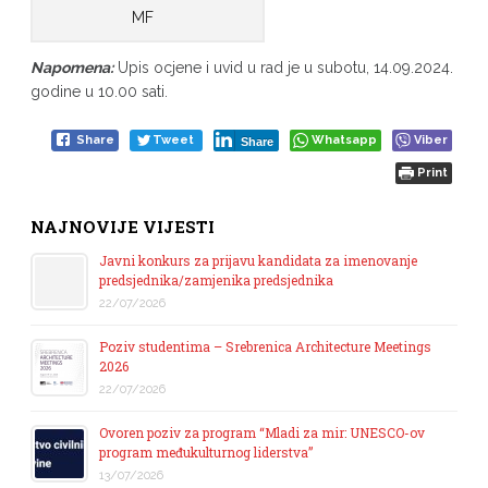
MF
Napomena:
Upis ocjene i uvid u rad je u subotu, 14.09.2024.
godine u 10.00 sati.
Share
Tweet
Whatsapp
Viber
Share
Print
NAJNOVIJE VIJESTI
Javni konkurs za prijavu kandidata za imenovanje
predsjednika/zamjenika predsjednika
22/07/2026
Poziv studentima – Srebrenica Architecture Meetings
2026
22/07/2026
Ovoren poziv za program “Mladi za mir: UNESCO-ov
program međukulturnog liderstva”
13/07/2026