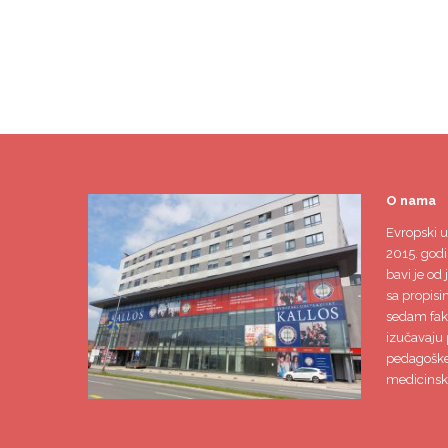
O nama
Evropski u
2015. godi
bavi je od 
sa propisi
sedam faku
izučavaju 
pedagoške,
medicinsk