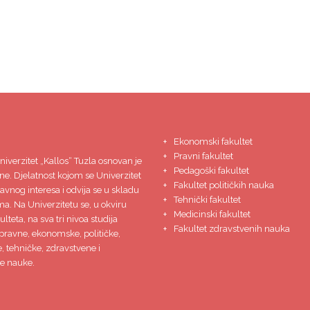
Ekonomski fakultet
Pravni fakultet
niverzitet
„Kallos“ Tuzla
osnovan je
Pedagoški fakultet
ne. Djelatnost kojom se Univerzitet
Fakultet političkih nauka
javnog interesa i odvija se u skladu
Tehnički fakultet
ma. Na Univerzitetu se, u okviru
Medicinski fakultet
lteta, na sva tri nivoa studija
Fakultet zdravstvenih nauka
pravne, ekonomske, političke,
 tehničke, zdravstvene i
e nauke.