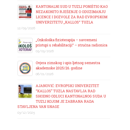
KANTONALNI SUD U TUZLI PONIŠTIO KAO
NEZAKONITO RJEŠENJE O ODUZIMANJU
LICENCE I DOZVOLE ZA RAD EVROPSKOM
UNIVERZITETU „KALLOS“ TUZLA
12/05/2026
„Onkološka fizioterapija – savremeni
pristupi u rehabilitaciji“ – stručna radionica
05/05/2026
Ovjera zimskog i upis ljetnog semestra
akademske 2025/26. godine
06/01/2026
AJANOVIĆ: EVROPSKI UNIVERZITET
“KALLOS” TUZLA NASTAVLJA RAD
SHODNO ODLUCI KANTONALNOG SUDA U
TUZLI KOJOM JE ZABRANA RADA
STAVLJENA VAN SNAGE
03/12/2025