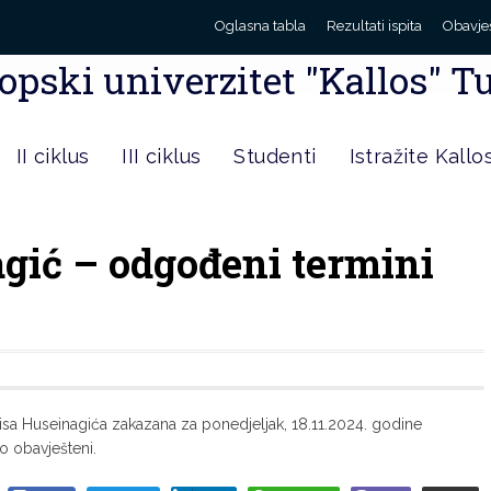
Oglasna tabla
Rezultati ispita
Obavje
opski univerzitet "Kallos" T
II ciklus
III ciklus
Studenti
Istražite Kallo
agić – odgođeni termini
isa Huseinagića zakazana za ponedjeljak, 18.11.2024. godine
o obavješteni.