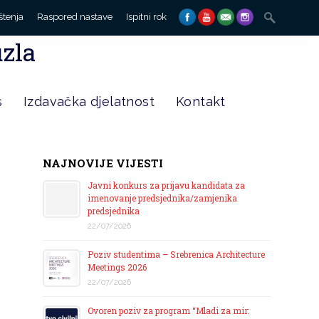
Search
štenja
Raspored nastave
Ispitni rok
for:
uzla
s
Izdavačka djelatnost
Kontakt
NAJNOVIJE VIJESTI
Javni konkurs za prijavu kandidata za
imenovanje predsjednika/zamjenika
predsjednika
22/07/2026
Poziv studentima – Srebrenica Architecture
Meetings 2026
22/07/2026
Ovoren poziv za program “Mladi za mir: