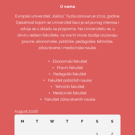
O nama
Evropski univerzitet
„Kallos“ Tuzla
osnovan je 2015. godine.
Djelatnost kojom se Univerzitet bavi je od javnog interesa i
odvija se u skladu sa propisima. Na Univerzitetu se, u
okviru sedam fakulteta, na sva tri nivoa studija izučavaju
pravne, ekonomske, političke, pedagoške, tehničke,
zdravstvene i medicinske nauke.
Ekonomski fakultet
Pravni fakultet
Pedagoški fakultet
Fakultet političkih nauka
Tehnički fakultet
Medicinski fakultet
Fakultet zdravstvenih nauka
August 2026
M
T
W
T
F
S
S
1
2