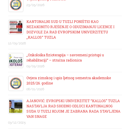
25/05/2026
KANTONALNI SUD U TUZLI PONIŠTIO KAO
NEZAKONITO RJEŠENJE O ODUZIMANJU LICENCE I
DOZVOLE ZA RAD EVROPSKOM UNIVERZITETU
„KALLOS“ TUZLA
12/05/2026
„Onkološka fizioterapija – savremeni pristupi u
rehabilitaciji“ – stručna radionica
05/05/2026
Ovjera zimskog i upis ljetnog semestra akademske
2025/26. godine
06/01/2026
AJANOVIĆ: EVROPSKI UNIVERZITET “KALLOS” TUZLA
NASTAVLJA RAD SHODNO ODLUCI KANTONALNOG
SUDA U TUZLI KOJOM JE ZABRANA RADA STAVLJENA
VAN SNAGE
03/12/2025