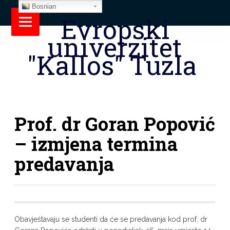
Bosnian
Evropski
univerzitet
"Kallos" Tuzla
Prof. dr Goran Popović
– izmjena termina
predavanja
Obavještavaju se studenti da će se predavanja kod prof. dr