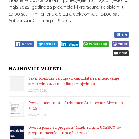
Gorana Popovića održati u ponedjeljak, 16. maja umjesto 14.
maja 2022. godine za predmete Mikroračunarski sistemi u
10.00 sati, Primijenjena digitalna elektronika u 14.00 sati i
Softverski inženjering u 16.00 sati.
Share
Share
Tweet
Whatsapp
Viber
Share
Print
NAJNOVIJE VIJESTI
Javni konkurs za prijavu kandidata za imenovanje
predsjednika/zamjenika predsjednika
22/07/2026
Poziv studentima – Srebrenica Architecture Meetings
2026
22/07/2026
Ovoren poziv za program “Mladi za mir: UNESCO-ov
program međukulturnog liderstva”