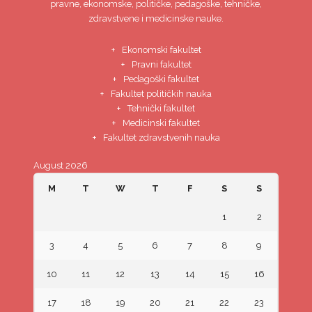
pravne, ekonomske, političke, pedagoške, tehničke,
zdravstvene i medicinske nauke.
Ekonomski fakultet
Pravni fakultet
Pedagoški fakultet
Fakultet političkih nauka
Tehnički fakultet
Medicinski fakultet
Fakultet zdravstvenih nauka
August 2026
M
T
W
T
F
S
S
1
2
3
4
5
6
7
8
9
10
11
12
13
14
15
16
17
18
19
20
21
22
23