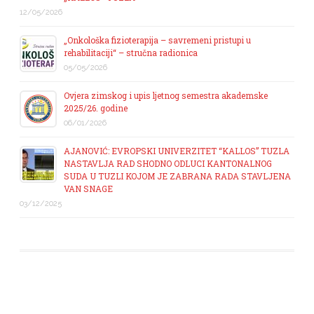
12/05/2026
„Onkološka fizioterapija – savremeni pristupi u
rehabilitaciji“ – stručna radionica
05/05/2026
Ovjera zimskog i upis ljetnog semestra akademske
2025/26. godine
06/01/2026
AJANOVIĆ: EVROPSKI UNIVERZITET “KALLOS” TUZLA
NASTAVLJA RAD SHODNO ODLUCI KANTONALNOG
SUDA U TUZLI KOJOM JE ZABRANA RADA STAVLJENA
VAN SNAGE
03/12/2025